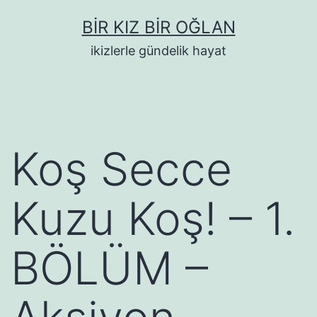
İçeriğe
BIR KIZ BIR OĞLAN
geç
ikizlerle gündelik hayat
Koş Secce
Kuzu Koş! – 1.
BÖLÜM –