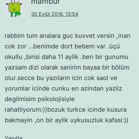
mambur
30 Eylül 2016, 13:54
rabbim tum analara guc kuvvet versin ,inan
cok zor …benimde dort bebem var .üçü
okullu ,birisi daha 11 aylik .ben bir gunumu
yazsam dizi olarak sanirim bayaa bir bölüm
olur.secce bu yazıların icin cok saol ve
yorumlar icinde cunku en azindan yazliz
degilmisim psikolojisiyle
rahatliyorum:))bozuk turkce icinde kusura
bakmayin ,on bir aylik uykusuzluk kafasi:))
Yanıtla