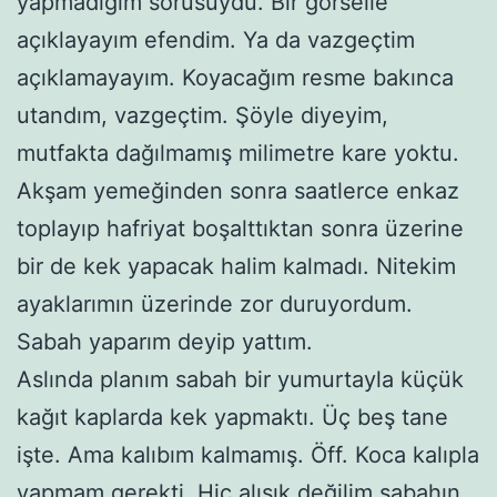
yapmadığım sorusuydu. Bir görselle
açıklayayım efendim. Ya da vazgeçtim
açıklamayayım. Koyacağım resme bakınca
utandım, vazgeçtim. Şöyle diyeyim,
mutfakta dağılmamış milimetre kare yoktu.
Akşam yemeğinden sonra saatlerce enkaz
toplayıp hafriyat boşalttıktan sonra üzerine
bir de kek yapacak halim kalmadı. Nitekim
ayaklarımın üzerinde zor duruyordum.
Sabah yaparım deyip yattım.
Aslında planım sabah bir yumurtayla küçük
kağıt kaplarda kek yapmaktı. Üç beş tane
işte. Ama kalıbım kalmamış. Öff. Koca kalıpla
yapmam gerekti. Hiç alışık değilim sabahın