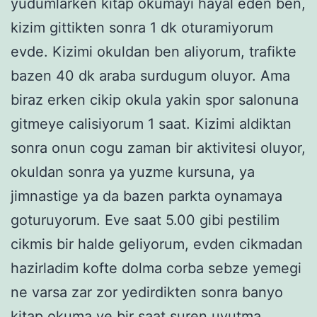
yudumlarken kitap okumayi hayal eden ben,
kizim gittikten sonra 1 dk oturamiyorum
evde. Kizimi okuldan ben aliyorum, trafikte
bazen 40 dk araba surdugum oluyor. Ama
biraz erken cikip okula yakin spor salonuna
gitmeye calisiyorum 1 saat. Kizimi aldiktan
sonra onun cogu zaman bir aktivitesi oluyor,
okuldan sonra ya yuzme kursuna, ya
jimnastige ya da bazen parkta oynamaya
goturuyorum. Eve saat 5.00 gibi pestilim
cikmis bir halde geliyorum, evden cikmadan
hazirladim kofte dolma corba sebze yemegi
ne varsa zar zor yedirdikten sonra banyo
kitap okuma ve bir saat suren uyutma