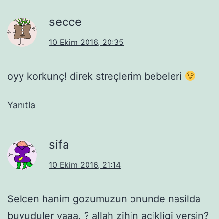
secce
10 Ekim 2016, 20:35
oyy korkunç! direk streçlerim bebeleri
Yanıtla
sifa
10 Ekim 2016, 21:14
Selcen hanim gozumuzun onunde nasilda
buyuduler yaaa. ? allah zihin acikligi versin?