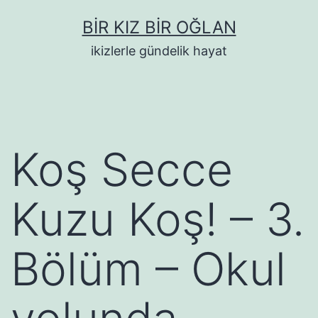
İçeriğe
BIR KIZ BIR OĞLAN
geç
ikizlerle gündelik hayat
Koş Secce
Kuzu Koş! – 3.
Bölüm – Okul