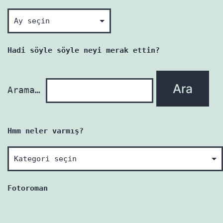
Okunmamış
her
yazı
Hadi söyle söyle neyi merak ettin?
yenidir!
Arama…
Hmm neler varmış?
Hmm
neler
varmış?
Fotoroman