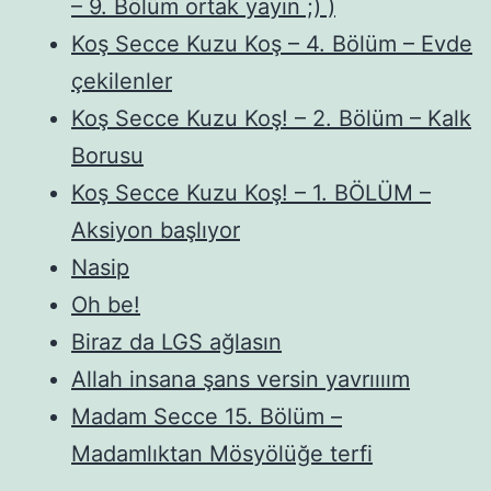
– 9. Bölüm ortak yayın ;) )
Koş Secce Kuzu Koş – 4. Bölüm – Evde
çekilenler
Koş Secce Kuzu Koş! – 2. Bölüm – Kalk
Borusu
Koş Secce Kuzu Koş! – 1. BÖLÜM –
Aksiyon başlıyor
Nasip
Oh be!
Biraz da LGS ağlasın
Allah insana şans versin yavrıııım
Madam Secce 15. Bölüm –
Madamlıktan Mösyölüğe terfi