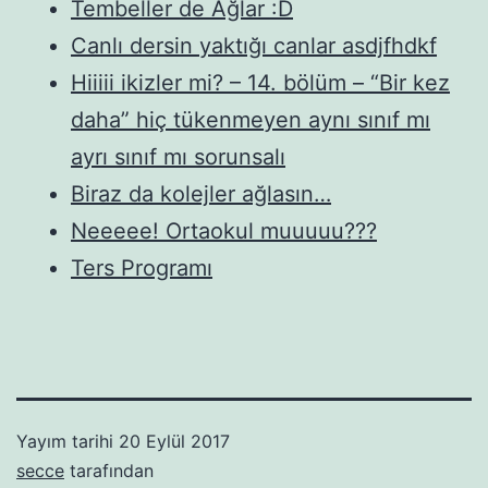
Tembeller de Ağlar :D
Canlı dersin yaktığı canlar asdjfhdkf
Hiiiii ikizler mi? – 14. bölüm – “Bir kez
daha” hiç tükenmeyen aynı sınıf mı
ayrı sınıf mı sorunsalı
Biraz da kolejler ağlasın…
Neeeee! Ortaokul muuuuu???
Ters Programı
Yayım tarihi
20 Eylül 2017
secce
tarafından