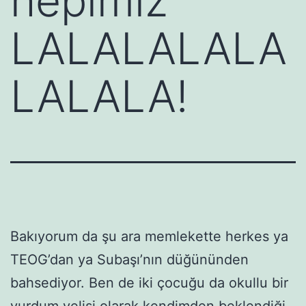
hepimiz
LALALALALA
LALALA!
Bakıyorum da şu ara memlekette herkes ya
TEOG’dan ya Subaşı’nın düğününden
bahsediyor. Ben de iki çocuğu da okullu bir
yurdum velisi olarak kendimden beklendiği