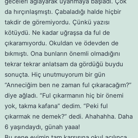
geceleri ağlayarak uyanmaya başladı. Çok
da hırçınlaşmıştı. Çabaladığı halde hiçbir
takdir de göremiyordu. Çünkü yazısı
kötüydü. Ne kadar uğraşsa da ful de
çıkaramıyordu. Okuldan ve ödevden de
bıkmıştı. Ona bunların önemli olmadığını
tekrar tekrar anlatsam da gördüğü buydu
sonuçta. Hiç unutmuyorum bir gün
“Anneciğim ben ne zaman ful çıkaracağım?”
diye ağladı. “Ful çıkarmanın hiç bir önemi
yok, takma kafana” dedim. “Peki ful
çıkarmak ne demek?” dedi. Ahahahha. Daha
6 yaşındaydı, günah yaaa!
Bu sene
evimin tam karşısına okul açılınca