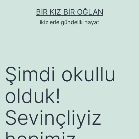
İçeriğe
BIR KIZ BIR OĞLAN
geç
ikizlerle gündelik hayat
Şimdi okullu
olduk!
Sevinçliyiz