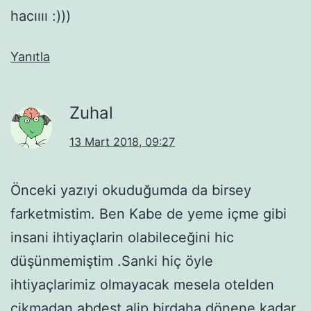
hacıııı :)))
Yanıtla
Zuhal
13 Mart 2018, 09:27
Önceki yazıyi okuduğumda da birsey
farketmistim. Ben Kabe de yeme içme gibi
insani ihtiyaçlarin olabileceğini hic
düşünmemiştim .Sanki hiç öyle
ihtiyaçlarimiz olmayacak mesela otelden
cikmadan abdest alip birdaha dönene kadar