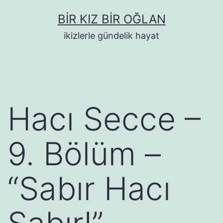
İçeriğe
BIR KIZ BIR OĞLAN
geç
ikizlerle gündelik hayat
Hacı Secce –
9. Bölüm –
“Sabır Hacı