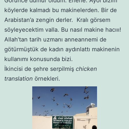
Görünce dumur oldum. Ehehe. Ayol bizim
köylerde kalmadı bu makinelerden. Bir de
Arabistan’a zengin derler. Kralı görsem
söyleyecektim valla. Bu nasıl makine hacııı!
Allah’tan tarih uzmanı anneannemi de
götürmüştük de kadın aydınlattı makinenin
kullanımı konusunda bizi.
İkincisi de şehre serpilmiş
chicken
translation
örnekleri.