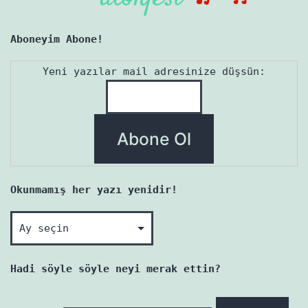
Aboneyim Abone!
Yeni yazılar mail adresinize düşsün:
Okunmamış her yazı yenidir!
Okunmamış
her
yazı
Hadi söyle söyle neyi merak ettin?
yenidir!