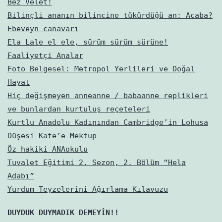
Bez Velet!
Bilinçli ananın bilincine tükürdüğü an: Acaba?
Ebeveyn canavarı
Ela Lale el ele, sürüm sürüm sürüne!
Faaliyetçi Analar
Foto Belgesel: Metropol Yerlileri ve Doğal
Hayat
Hiç değişmeyen anneanne / babaanne replikleri
ve bunlardan kurtuluş reçeteleri
Kurtlu Anadolu Kadınından Cambridge’in Lohusa
Düşesi Kate’e Mektup
Öz hakiki ANAokulu
Tuvalet Eğitimi 2. Sezon, 2. Bölüm “Hela
Adabı”
Yurdum Teyzelerini Ağırlama Kılavuzu
DUYDUK DUYMADIK DEMEYİN!!