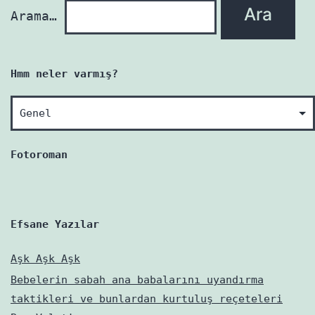
Arama…
Hmm neler varmış?
Hmm
neler
varmış?
Fotoroman
Efsane Yazılar
Aşk Aşk Aşk
Bebelerin sabah ana babalarını uyandırma
taktikleri ve bunlardan kurtuluş reçeteleri