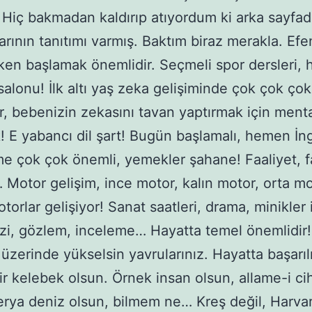
 Hiç bakmadan kaldırıp atıyordum ki arka sayfa
arının tanıtımı varmış. Baktım biraz merakla. Ef
ken başlamak önemlidir. Seçmeli spor dersleri, h
salonu! İlk altı yaş zeka gelişiminde çok çok çok
r, bebenizin zekasını tavan yaptırmak için ment
k! E yabancı dil şart! Bugün başlamalı, hemen İng
 çok çok önemli, yemekler şahane! Faaliyet, fa
… Motor gelişim, ince motor, kalın motor, orta mo
torlar gelişiyor! Sanat saatleri, drama, minikler 
ezi, gözlem, inceleme… Hayatta temel önemlidir
 üzerinde yükselsin yavrularınız. Hayatta başarıl
ir kelebek olsun. Örnek insan olsun, allame-i ci
erya deniz olsun, bilmem ne… Kreş değil, Harva