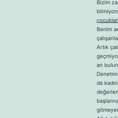
Bizim za
bilmiyor
çocuklar
Benim a
çalışanl
Artık ça
geçmiyor
an bulun
Denetim 
da kadın
değerlen
başların
gitmeye