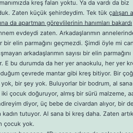
manımızda kreş falan yoktu. Ya da vardı da biz
duk. Zaten küçük şehirdeydim. Tek tük ç
alışan 
ına da apartman görevlilerinin hanımları bakardı
nnem evdeydi zaten. Arkadaşlarımın annelerind
ar bir elin parmağını geçmezdi. Şimdi öyle mi ca
lışmayan arkadaşlarımın sayısı bir elin parmağını
. E bu durumda da her yer anaokulu, her yer kr
duğum çevrede mantar gibi kreş bitiyor. Bir ço
yok, bir şey yok. Buluyorlar bir bodrum, al sana
 iki çocuk doğuruyor, almış bir sürü malzeme, a
direyim diyor, üç bebe de civardan alıyor, bir d
a kadın tutuyor. Al sana bi kreş daha. Zaten artı
n çocuk yok.