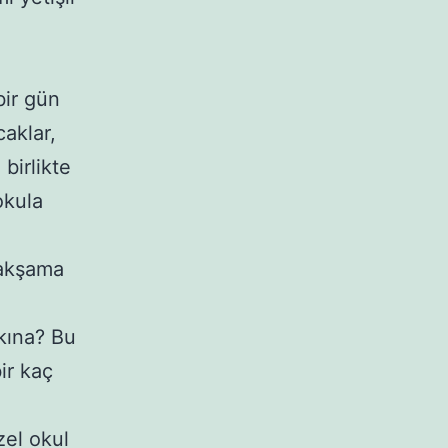
bir gün
aklar,
birlikte
okula
 akşama
şkına? Bu
ir kaç
zel okul