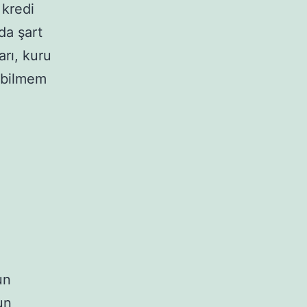
 kredi
da şart
rı, kuru
, bilmem
un
un