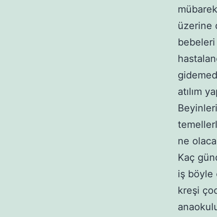
mübarek.
üzerine 
bebeleri
hastalan
gidemedi
atılım 
Beyinler
temeller
ne olaca
Kaç günd
iş böyle
kreşi ço
anaokul