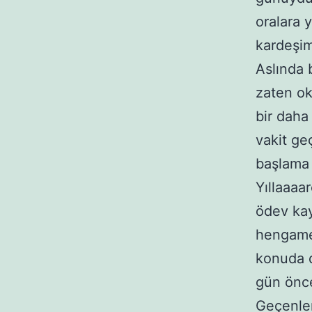
oralara 
kardeşim
Aslında 
zaten ok
bir daha
vakit ge
başlama 
Yıllaaaa
ödev kay
hengamey
konuda d
gün önce
Geçenler