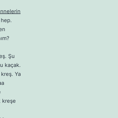
annelerin
hep.
en
nım?
eş. Şu
ğu kaçak.
 kreş. Ya
aa
e
k kreşe