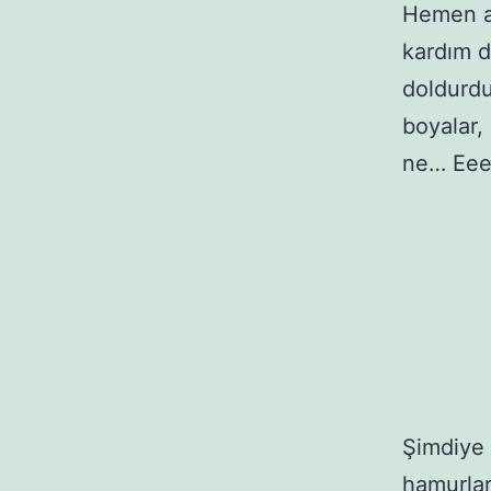
Hemen al
kardım da
doldurdu
boyalar,
ne… Eee 
Şimdiye 
hamurlar