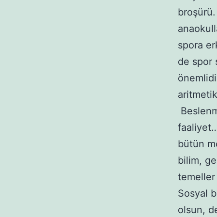
broşürü.
anaokull
spora er
de spor 
önemlidi
aritmeti
Beslenme
faaliyet
bütün mo
bilim, g
temeller
Sosyal b
olsun, d