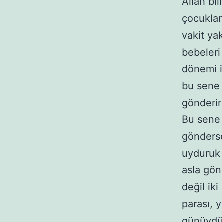
Allah bi
çocuklar
vakit ya
bebeleri
dönemi i
bu sene 
gönderir
Bu sene 
gönderse
uyduruk k
asla gön
değil ik
parası, 
günüydü,