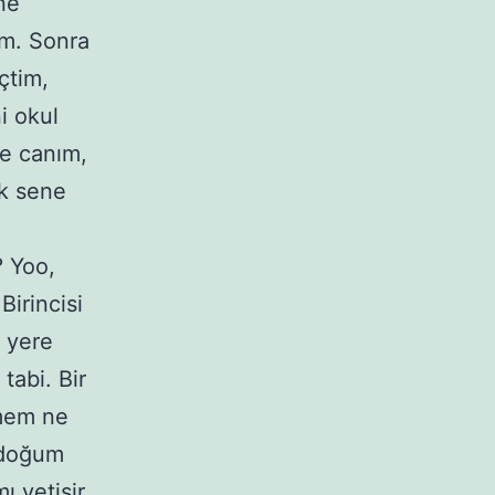
ne
um. Sonra
çtim,
i okul
se canım,
ek sene
? Yoo,
irincisi
r yere
tabi. Bir
lmem ne
, doğum
ı yetişir