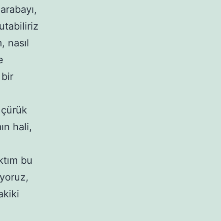
 arabayı,
tabiliriz
, nasıl
e
bir
 çürük
n hali,
ktım bu
yoruz,
akiki