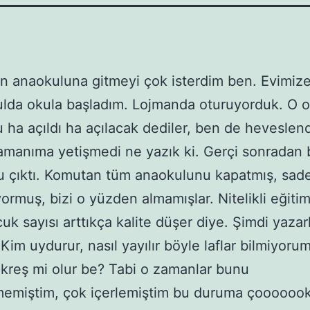
 anaokuluna gitmeyi çok isterdim ben. Evimize
kulda okula başladım. Lojmanda oturuyorduk. O 
 ha açıldı ha açılacak dediler, ben de hevesle
manıma yetişmedi ne yazık ki. Gerçi sonradan b
u çıktı. Komutan tüm anaokulunu kapatmış, sad
yormuş, bizi o yüzden almamışlar. Nitelikli eğitim
cuk sayısı arttıkça kalite düşer diye. Şimdi yaza
Kim uydurur, nasıl yayılır böyle laflar bilmiyorum
 kreş mi olur be? Tabi o zamanlar bunu
emiştim, çok içerlemiştim bu duruma çooooook