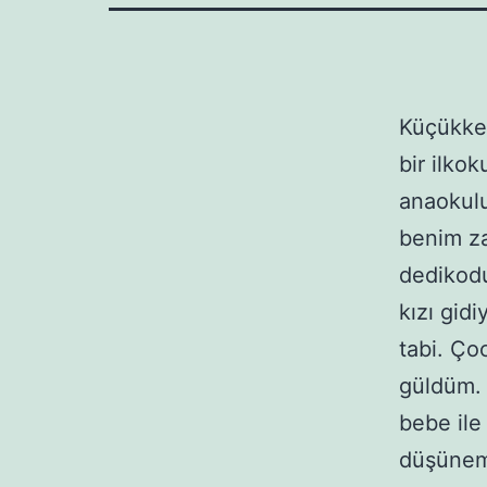
Küçükken
bir ilko
anaokulu
benim za
dedikod
kızı gidi
tabi. Ço
güldüm. 
bebe ile
düşünem