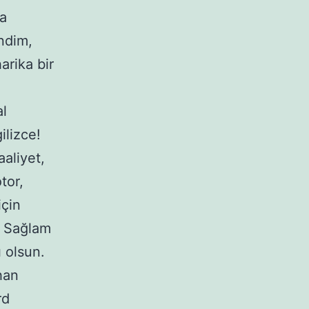
da
endim,
arika bir
al
ilizce!
aliyet,
tor,
için
! Sağlam
ı olsun.
han
rd