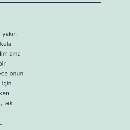
 yakın
okula
ndim ama
ir
ece onun
 için
rken
, tek
.