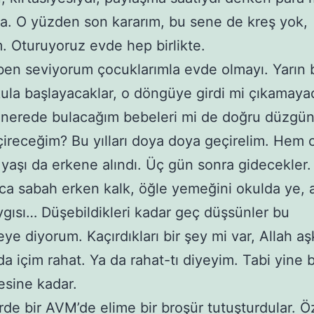
ya. O yüzden son kararım, bu sene de kreş yok,
. Oturuyoruz evde hep birlikte.
ben seviyorum çocuklarımla evde olmayı. Yarın 
ula başlayacaklar, o döngüye girdi mi çıkamayac
 nerede bulacağım bebeleri mi de doğru düzgün 
çireceğim? Bu yılları doya doya geçirelim. Hem 
yaşı da erkene alındı. Üç gün sonra gidecekler.
rca sabah erken kalk, öğle yemeğini okulda ye,
gısı… Düşebildikleri kadar geç düşsünler bu
e diyorum. Kaçırdıkları bir şey mi var, Allah a
a içim rahat. Ya da rahat-tı diyeyim. Tabi yine b
sine kadar.
de bir AVM’de elime bir broşür tutuşturdular. Ö