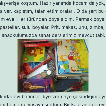
ışverişe koştum. Hazır yanımda kocam da yok,
 var, kapıştım, talan ettim oraları. O da şart bu 
m eve. Her türünden boya aldım. Parmak boyala
 pasteller, sulu boyalar. Prit, makas, uhu, zımba
anaokulumuzda sanat derslerimiz mevcut tabi.
kadar evi batırırlar diye vermeye çekindiğim oy
ını hemen piyasaya sürdüm. Bir kaç tane de oy