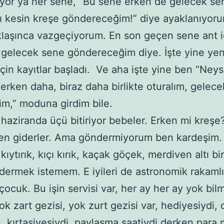
liyor ya her sene, “Bu sene erken de gelecek se
ı kesin kreşe göndereceğim!” diye ayaklanıyor
klaşınca vazgeçiyorum. En son geçen sene ant i
 gelecek sene göndereceğim diye. İşte yine yen
çin kayıtlar başladı. Ve aha işte yine ben “Ney
erken daha, biraz daha birlikte oturalım, gelec
im,” moduna girdim bile.
haziranda üçü bitiriyor bebeler. Erken mi kreşe
n giderler. Ama göndermiyorum ben kardeşim. B
ıytırık, kıçı kırık, kaçak göçek, merdiven altı bi
dermek istemem. E iyileri de astronomik rakamlı 
i çocuk. Bu işin servisi var, her ay her ay yok bi
yok zart gezisi, yok zurt gezisi var, hediyesiydi
 kırtasiyesiydi, paylaşma saatiydi derken para m