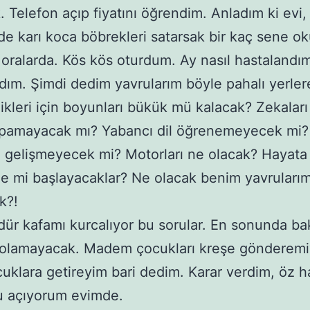
 Telefon açıp fiyatını öğrendim. Anladım ki evi,
de karı koca böbrekleri satarsak bir kaç sene oku
 oralarda. Kös kös oturdum. Ay nasıl hastalandım
dım. Şimdi dedim yavrularım böyle pahalı yerler
kleri için boyunları bükük mü kalacak? Zekaları 
yapamayacak mı? Yabancı dil öğrenemeyecek mi?
i gelişmeyecek mi? Motorları ne olacak? Hayata
le mi başlayacaklar? Ne olacak benim yavrularımı
k?!
ür kafamı kurcalıyor bu sorular. En sonunda ba
 olamayacak. Madem çocukları kreşe gönderemi
cuklara getireyim bari dedim. Karar verdim, öz h
u açıyorum evimde.