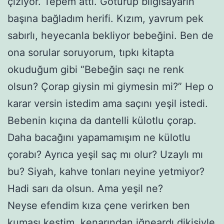
çiziyor. Tepem attı. Götürüp bilgisayarın
başına bağladım herifi. Kızım, yavrum pek
sabırlı, heyecanla bekliyor bebeğini. Ben de
ona sorular soruyorum, tıpkı kitapta
okuduğum gibi “Bebeğin saçı ne renk
olsun? Çorap giysin mi giymesin mi?” Hep o
karar versin istedim ama saçını yeşil istedi.
Bebenin kıçına da dantelli külotlu çorap.
Daha bacağını yapamamışım ne külotlu
çorabı? Ayrıca yeşil saç mı olur? Uzaylı mı
bu? Siyah, kahve tonları neyine yetmiyor?
Hadi sarı da olsun. Ama yeşil ne?
Neyse efendim kıza çene verirken ben
kumaşı kestim, kenarından iğneardı dikişiyle