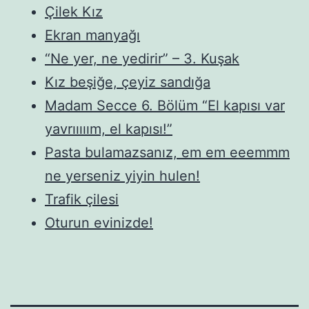
Çilek Kız
Ekran manyağı
“Ne yer, ne yedirir” – 3. Kuşak
Kız beşiğe, çeyiz sandığa
Madam Secce 6. Bölüm “El kapısı var
yavrııııım, el kapısı!”
Pasta bulamazsanız, em em eeemmm
ne yerseniz yiyin hulen!
Trafik çilesi
Oturun evinizde!