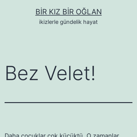
İçeriğe
BIR KIZ BIR OĞLAN
geç
ikizlerle gündelik hayat
Bez Velet!
Daha çocuklar çok küçüktü. O zamanlar