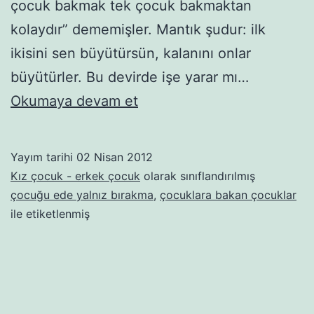
çocuk bakmak tek çocuk bakmaktan
kolaydır” dememişler. Mantık şudur: ilk
ikisini sen büyütürsün, kalanını onlar
büyütürler. Bu devirde işe yarar mı…
Yeni
Okumaya devam et
bebek
bakıcım
Yayım tarihi
02 Nisan 2012
Kız çocuk - erkek çocuk
olarak sınıflandırılmış
çocuğu ede yalnız bırakma
,
çocuklara bakan çocuklar
ile etiketlenmiş