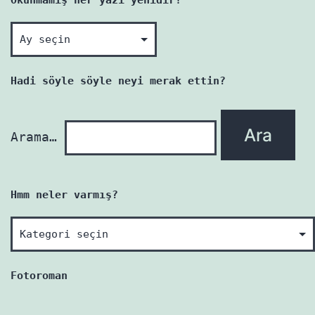
Okunmamış
her
yazı
Hadi söyle söyle neyi merak ettin?
yenidir!
Arama…
Hmm neler varmış?
Hmm
neler
varmış?
Fotoroman