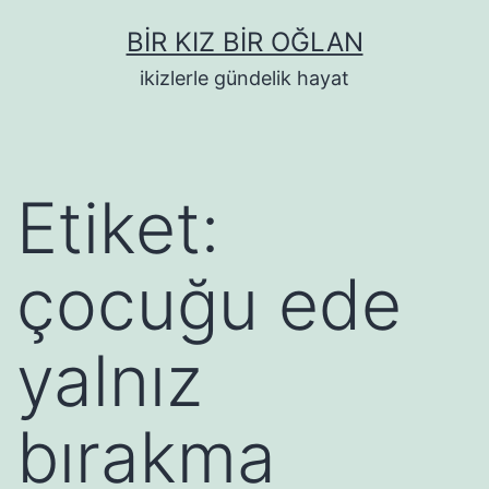
İçeriğe
BIR KIZ BIR OĞLAN
geç
ikizlerle gündelik hayat
Etiket:
çocuğu ede
yalnız
bırakma