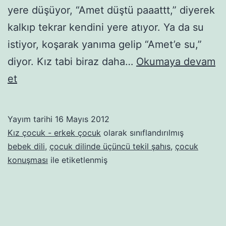
yere düşüyor, “Amet düştü paaattt,” diyerek
kalkıp tekrar kendini yere atıyor. Ya da su
istiyor, koşarak yanıma gelip “Amet’e su,”
diyor. Kız tabi biraz daha…
Okumaya devam
Mekki’den
et
öte
Mekki’den
Yayım tarihi
16 Mayıs 2012
ziyade
Kız çocuk - erkek çocuk
olarak sınıflandırılmış
bebek dili
,
çocuk dilinde üçüncü tekil şahıs
,
çocuk
konuşması
ile etiketlenmiş