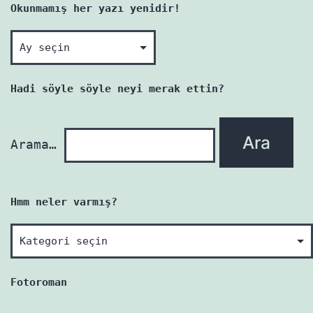
Okunmamış her yazı yenidir!
Okunmamış
her
yazı
Hadi söyle söyle neyi merak ettin?
yenidir!
Arama…
Hmm neler varmış?
Hmm
neler
varmış?
Fotoroman