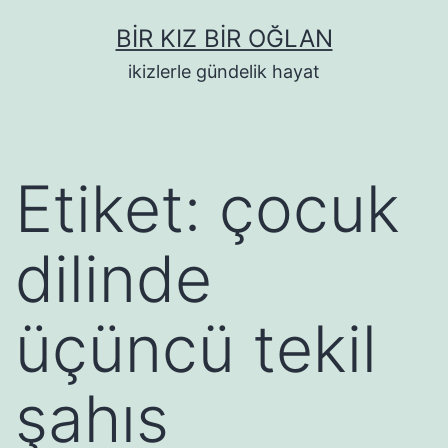
İçeriğe
BIR KIZ BIR OĞLAN
geç
ikizlerle gündelik hayat
Etiket:
çocuk
dilinde
üçüncü tekil
şahıs