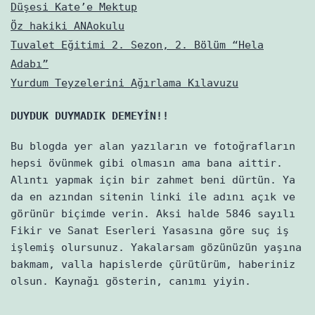
Düşesi Kate’e Mektup
Öz hakiki ANAokulu
Tuvalet Eğitimi 2. Sezon, 2. Bölüm “Hela
Adabı”
Yurdum Teyzelerini Ağırlama Kılavuzu
DUYDUK DUYMADIK DEMEYİN!!
Bu blogda yer alan yazıların ve fotoğrafların
hepsi övünmek gibi olmasın ama bana aittir.
Alıntı yapmak için bir zahmet beni dürtün. Ya
da en azından sitenin linki ile adını açık ve
görünür biçimde verin. Aksi halde 5846 sayılı
Fikir ve Sanat Eserleri Yasasına göre suç iş
işlemiş olursunuz. Yakalarsam gözünüzün yaşına
bakmam, valla hapislerde çürütürüm, haberiniz
olsun. Kaynağı gösterin, canımı yiyin.