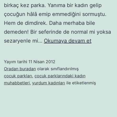
birkaç kez parka. Yanıma bir kadın gelip
çocuğun hâlâ emip emmediğini sormuştu.
Hem de dimdirek. Daha merhaba bile
demeden! Bir seferinde de normal mi yoksa
Kadın
sezaryenle mi…
Okumaya devam et
parkları,
şey
Yayım tarihi
11 Nisan 2012
aman,
Oradan buradan
olarak sınıflandırılmış
çocuk
çocuk parkları
,
çocuk parklarındaki kadın
muhabbetleri
,
yurdum kadınları
ile etiketlenmiş
parkları