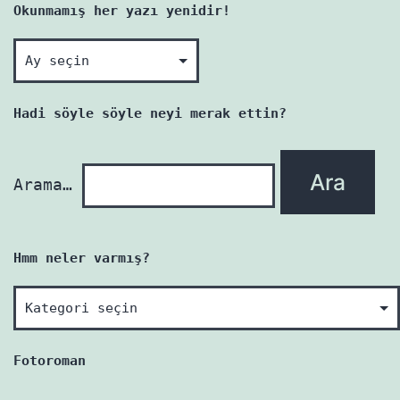
Okunmamış her yazı yenidir!
Okunmamış
her
yazı
Hadi söyle söyle neyi merak ettin?
yenidir!
Arama…
Hmm neler varmış?
Hmm
neler
varmış?
Fotoroman