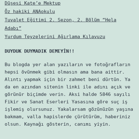
Düşesi Kate’e Mektup
Öz hakiki ANAokulu
Tuvalet Eğitimi 2. Sezon, 2. Bölüm “Hela
Adabı”
Yurdum Teyzelerini Ağırlama Kılavuzu
DUYDUK DUYMADIK DEMEYİN!!
Bu blogda yer alan yazıların ve fotoğrafların
hepsi övünmek gibi olmasın ama bana aittir.
Alıntı yapmak için bir zahmet beni dürtün. Ya
da en azından sitenin linki ile adını açık ve
görünür biçimde verin. Aksi halde 5846 sayılı
Fikir ve Sanat Eserleri Yasasına göre suç iş
işlemiş olursunuz. Yakalarsam gözünüzün yaşına
bakmam, valla hapislerde çürütürüm, haberiniz
olsun. Kaynağı gösterin, canımı yiyin.