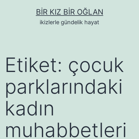
İçeriğe
BIR KIZ BIR OĞLAN
geç
ikizlerle gündelik hayat
Etiket:
çocuk
parklarındaki
kadın
muhabbetleri