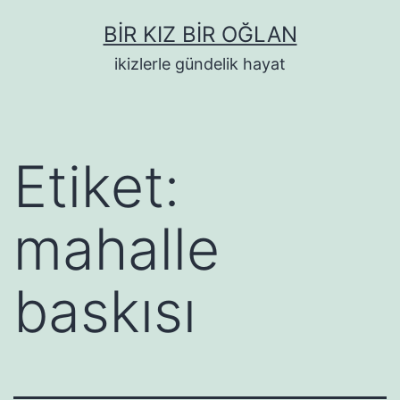
İçeriğe
BIR KIZ BIR OĞLAN
geç
ikizlerle gündelik hayat
Etiket:
mahalle
baskısı