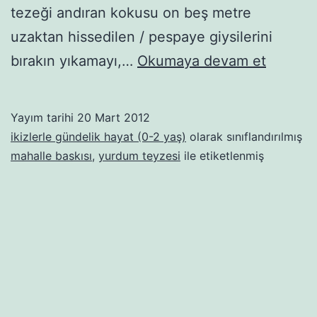
tezeği andıran kokusu on beş metre
uzaktan hissedilen / pespaye giysilerini
Dokuz
bırakın yıkamayı,…
Okumaya devam et
doğurt
mahalle
Yayım tarihi
20 Mart 2012
baskısı!
ikizlerle gündelik hayat (0-2 yaş)
olarak sınıflandırılmış
mahalle baskısı
,
yurdum teyzesi
ile etiketlenmiş