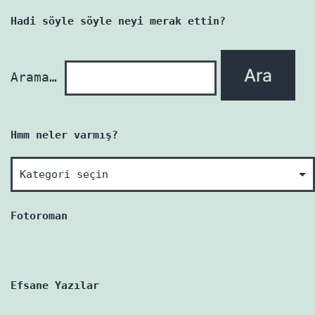
yazı
Hadi söyle söyle neyi merak ettin?
yenidir!
Arama…
Hmm neler varmış?
Hmm
neler
varmış?
Fotoroman
Efsane Yazılar