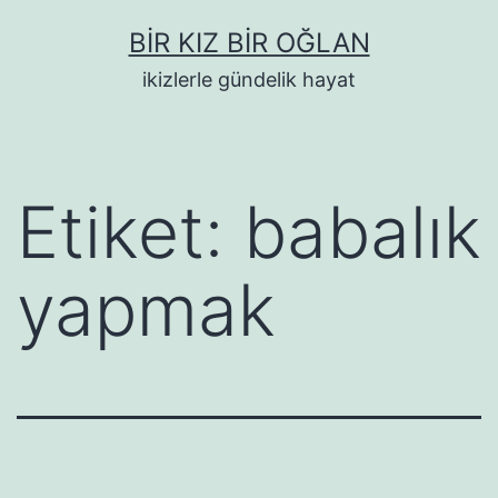
İçeriğe
BIR KIZ BIR OĞLAN
geç
ikizlerle gündelik hayat
Etiket:
babalık
yapmak