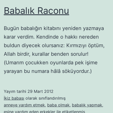
Babalık Raconu
Bugün babalığın kitabını yeniden yazmaya
karar verdim. Kendinde o hakkı nereden
buldun diyecek olursanız: Kırmızıyı öptüm,
Allah birdir, kurallar benden sorulur!
(Umarım çocukken oyunlarda pek işime
yarayan bu numara hâlâ söküyordur.)
Yayım tarihi
29 Mart 2012
İkiz babası
olarak sınıflandırılmış
anneye yardım etmek
,
baba olmak
,
babalık yapmak
,
eşine yardım eden erkekler
ile etiketlenmiş