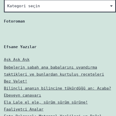
Hmm
neler
varmış?
Fotoroman
Efsane Yazılar
Aşk Aşk Aşk
Bebelerin sabah ana babalarını uyandırma
taktikleri ve bunlardan kurtuluş reçeteleri
Bez Velet!
Bilinçli ananın bilincine tükürdüğü an: Acaba?
Ebeveyn canavarı
Ela Lale el ele, sürüm sürüm sürüne!
Faaliyetçi Analar