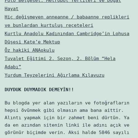
Foto Belgesel: Metropol Yerlileri ve Doğal
Hayat
Hiç değişmeyen anneanne / babaanne replikleri
ve bunlardan kurtuluş reçeteleri
Kurtlu Anadolu Kadınından Cambridge’in Lohusa
Düşesi Kate’e Mektup
Öz hakiki ANAokulu
Tuvalet Eğitimi 2. Sezon, 2. Bölüm “Hela
Adabı”
Yurdum Teyzelerini Ağırlama Kılavuzu
DUYDUK DUYMADIK DEMEYİN!!
Bu blogda yer alan yazıların ve fotoğrafların
hepsi övünmek gibi olmasın ama bana aittir.
Alıntı yapmak için bir zahmet beni dürtün. Ya
da en azından sitenin linki ile adını açık ve
görünür biçimde verin. Aksi halde 5846 sayılı