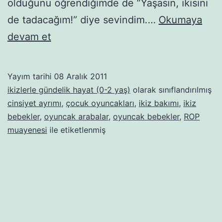
olduğunu öğrendiğimde de “Yaşasın, ikisini
de tadacağım!” diye sevindim.…
Okumaya
Unisex
devam et
hayatımız
Yayım tarihi
08 Aralık 2011
ikizlerle gündelik hayat (0-2 yaş)
olarak sınıflandırılmış
cinsiyet ayrımı
,
çocuk oyuncakları
,
ikiz bakımı
,
ikiz
bebekler
,
oyuncak arabalar
,
oyuncak bebekler
,
ROP
muayenesi
ile etiketlenmiş