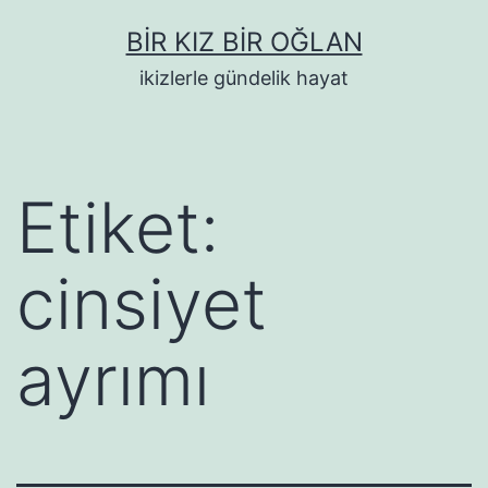
İçeriğe
BIR KIZ BIR OĞLAN
geç
ikizlerle gündelik hayat
Etiket:
cinsiyet
ayrımı