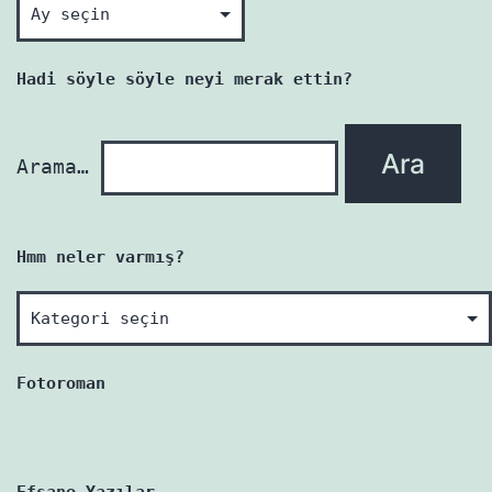
Okunmamış
her
yazı
Hadi söyle söyle neyi merak ettin?
yenidir!
Arama…
Hmm neler varmış?
Hmm
neler
varmış?
Fotoroman
Efsane Yazılar