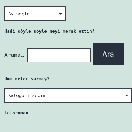
Okunmamış
her
yazı
Hadi söyle söyle neyi merak ettin?
yenidir!
Arama…
Hmm neler varmış?
Hmm
neler
varmış?
Fotoroman