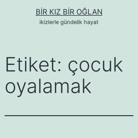
İçeriğe
BIR KIZ BIR OĞLAN
geç
ikizlerle gündelik hayat
Etiket:
çocuk
oyalamak