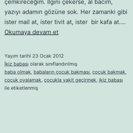
çemkireceğim. İlgini çekerse, al bacım,
yazıyı adamın gözüne sok. Her zamanki gibi
ister mail at, ister tivit at, ister bir kafa at.…
Babalara
Okumaya devam et
rehber
–
Yayım tarihi
23 Ocak 2012
3.
İkiz babası
olarak sınıflandırılmış
Bölüm:
baba olmak
,
babaların çocuk bakması
,
çocuk bakmak
,
çocuk oyalamak
,
çocukla vakit geçirmek
,
ikiz babası
Bebeleri
ile etiketlenmiş
oyalama
hususunda
bilinmesi
gerekenler