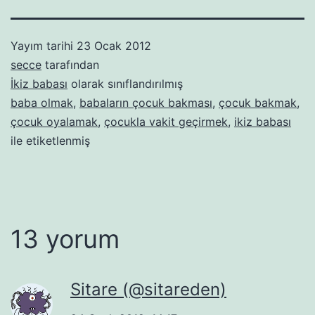
Yayım tarihi
23 Ocak 2012
secce
tarafından
İkiz babası
olarak sınıflandırılmış
baba olmak
,
babaların çocuk bakması
,
çocuk bakmak
,
çocuk oyalamak
,
çocukla vakit geçirmek
,
ikiz babası
ile etiketlenmiş
13 yorum
Sitare (@sitareden)