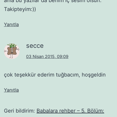
ama bu yazılar da benim iç sesim olsun.
Takipteyim:))
Yanıtla
secce
03 Nisan 2015, 09:09
çok teşekkür ederim tuğbacım, hoşgeldin
Yanıtla
Geri bildirim:
Babalara rehber – 5. Bölüm: