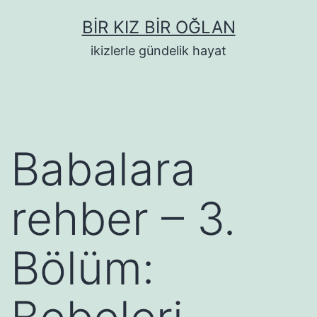
İçeriğe
BIR KIZ BIR OĞLAN
geç
ikizlerle gündelik hayat
Babalara
rehber – 3.
Bölüm: