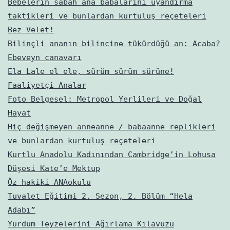
Bebelerin sabah ana babalarını uyandırma
taktikleri ve bunlardan kurtuluş reçeteleri
Bez Velet!
Bilinçli ananın bilincine tükürdüğü an: Acaba?
Ebeveyn canavarı
Ela Lale el ele, sürüm sürüm sürüne!
Faaliyetçi Analar
Foto Belgesel: Metropol Yerlileri ve Doğal
Hayat
Hiç değişmeyen anneanne / babaanne replikleri
ve bunlardan kurtuluş reçeteleri
Kurtlu Anadolu Kadınından Cambridge’in Lohusa
Düşesi Kate’e Mektup
Öz hakiki ANAokulu
Tuvalet Eğitimi 2. Sezon, 2. Bölüm “Hela
Adabı”
Yurdum Teyzelerini Ağırlama Kılavuzu