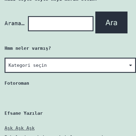
yenidir!
Arama…
Hmm neler varmış?
Hmm
neler
varmış?
Fotoroman
Efsane Yazılar
Aşk Aşk Aşk