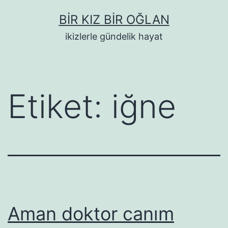
İçeriğe
BIR KIZ BIR OĞLAN
geç
ikizlerle gündelik hayat
Etiket:
iğne
Aman doktor canım