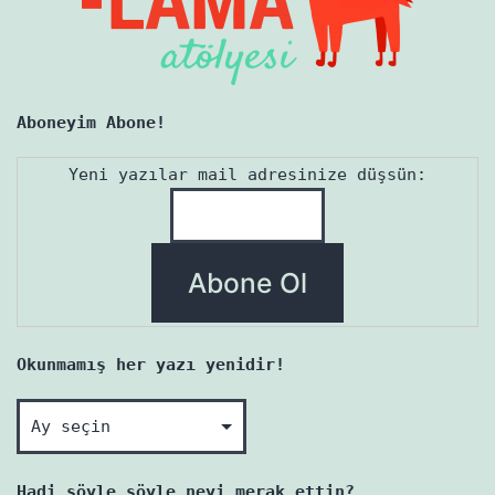
Aboneyim Abone!
Yeni yazılar mail adresinize düşsün:
Okunmamış her yazı yenidir!
Okunmamış
her
yazı
Hadi söyle söyle neyi merak ettin?