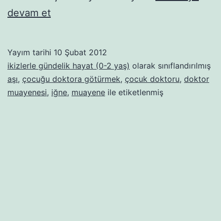
Aman
devam et
doktor
canım
Yayım tarihi
10 Şubat 2012
gülüm
ikizlerle gündelik hayat (0-2 yaş)
olarak sınıflandırılmış
doktor,
aşı
,
çocuğu doktora götürmek
,
çocuk doktoru
,
doktor
muayenesi
,
iğne
,
muayene
ile etiketlenmiş
derdime
bir
çare,
nolur
yav