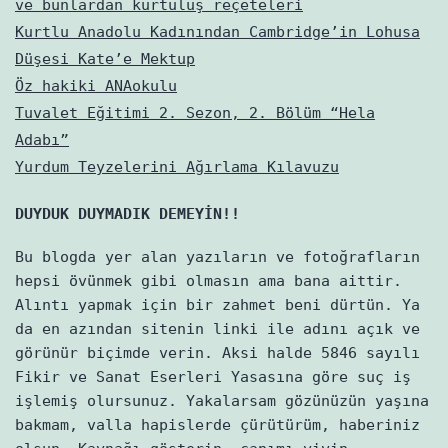
ve bunlardan kurtuluş reçeteleri
Kurtlu Anadolu Kadınından Cambridge’in Lohusa
Düşesi Kate’e Mektup
Öz hakiki ANAokulu
Tuvalet Eğitimi 2. Sezon, 2. Bölüm “Hela
Adabı”
Yurdum Teyzelerini Ağırlama Kılavuzu
DUYDUK DUYMADIK DEMEYİN!!
Bu blogda yer alan yazıların ve fotoğrafların
hepsi övünmek gibi olmasın ama bana aittir.
Alıntı yapmak için bir zahmet beni dürtün. Ya
da en azından sitenin linki ile adını açık ve
görünür biçimde verin. Aksi halde 5846 sayılı
Fikir ve Sanat Eserleri Yasasına göre suç iş
işlemiş olursunuz. Yakalarsam gözünüzün yaşına
bakmam, valla hapislerde çürütürüm, haberiniz