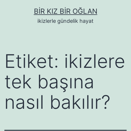
İçeriğe
BIR KIZ BIR OĞLAN
geç
ikizlerle gündelik hayat
Etiket:
ikizlere
tek başına
nasıl bakılır?