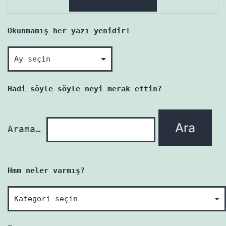
Okunmamış her yazı yenidir!
Okunmamış
her
yazı
Hadi söyle söyle neyi merak ettin?
yenidir!
Arama…
Hmm neler varmış?
Hmm
neler
varmış?