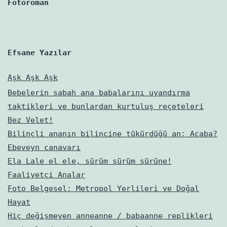
Fotoroman
Efsane Yazılar
Aşk Aşk Aşk
Bebelerin sabah ana babalarını uyandırma
taktikleri ve bunlardan kurtuluş reçeteleri
Bez Velet!
Bilinçli ananın bilincine tükürdüğü an: Acaba?
Ebeveyn canavarı
Ela Lale el ele, sürüm sürüm sürüne!
Faaliyetçi Analar
Foto Belgesel: Metropol Yerlileri ve Doğal
Hayat
Hiç değişmeyen anneanne / babaanne replikleri