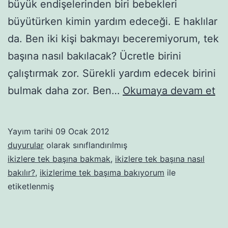
büyük endişelerinden biri bebekleri
büyütürken kimin yardım edeceği. E haklılar
da. Ben iki kişi bakmayı beceremiyorum, tek
başına nasıl bakılacak? Ücretle birini
çalıştırmak zor. Sürekli yardım edecek birini
Du
bulmak daha zor. Ben…
Okumaya devam et
İki
te
Yayım tarihi
09 Ocak 2012
ba
duyurular
olarak sınıflandırılmış
ba
ikizlere tek başına bakmak
,
ikizlere tek başına nasıl
bakılır?
,
ikizlerime tek başıma bakıyorum
ile
an
etiketlenmiş
bi
de