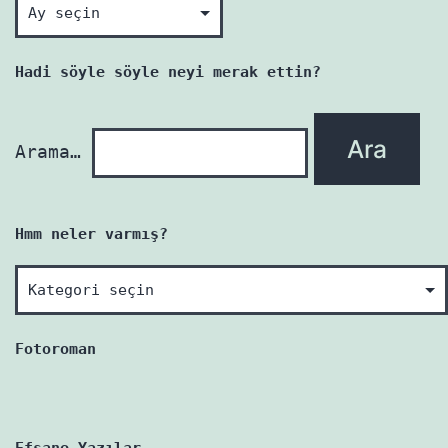
Okunmamış
her
yazı
Hadi söyle söyle neyi merak ettin?
yenidir!
Arama…
Hmm neler varmış?
Hmm
neler
varmış?
Fotoroman
Efsane Yazılar