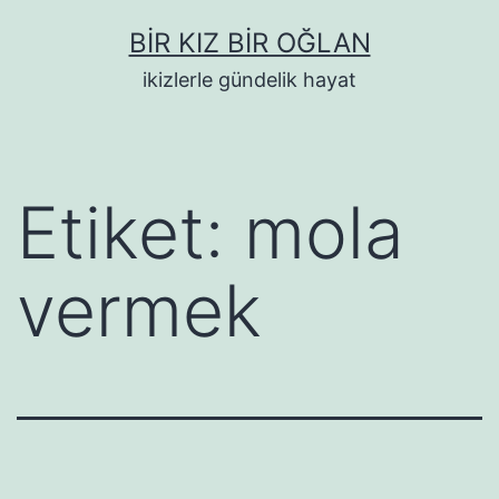
İçeriğe
BIR KIZ BIR OĞLAN
geç
ikizlerle gündelik hayat
Etiket:
mola
vermek