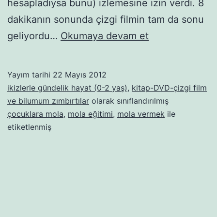
hesapladıysa bunu) izlemesine izin verdi. 8
dakikanın sonunda çizgi filmin tam da sonu
Bir
geliyordu…
Okumaya devam et
mola
verme
Yayım tarihi
22 Mayıs 2012
zamanı
ikizlerle gündelik hayat (0-2 yaş)
,
kitap-DVD-çizgi film
geldi
ve bilumum zımbırtılar
olarak sınıflandırılmış
çocuklara mola
,
mola eğitimi
,
mola vermek
ile
hayata!
etiketlenmiş
(içerikle
biraz
alakasız
oldu
ama
içimden