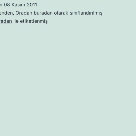
nasıl
hi
08 Kasım 2011
yazayım?
benden
,
Oradan buradan
olarak sınıflandırılmış
radan
ile etiketlenmiş