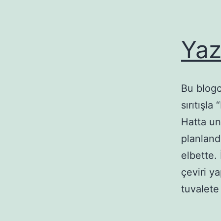
Yaz
Bu blogc
sırıtışl
Hatta un
planlandı
elbette.
çeviri y
tuvalet