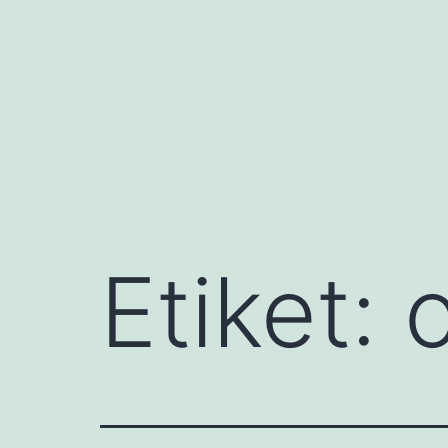
İçeriğe
geç
Etiket: