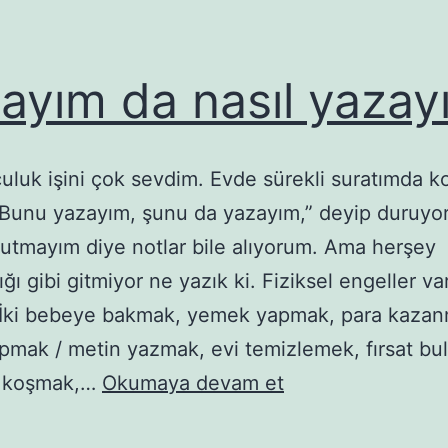
ayım da nasıl yazay
uluk işini çok sevdim. Evde sürekli suratımda ko
a “Bunu yazayım, şunu da yazayım,” deyip duruyo
utmayım diye notlar bile alıyorum. Ama herşey
ğı gibi gitmiyor ne yazık ki. Fiziksel engeller va
 İki bebeye bakmak, yemek yapmak, para kazan
apmak / metin yazmak, evi temizlemek, fırsat bu
Yazayım
e koşmak,…
Okumaya devam et
da