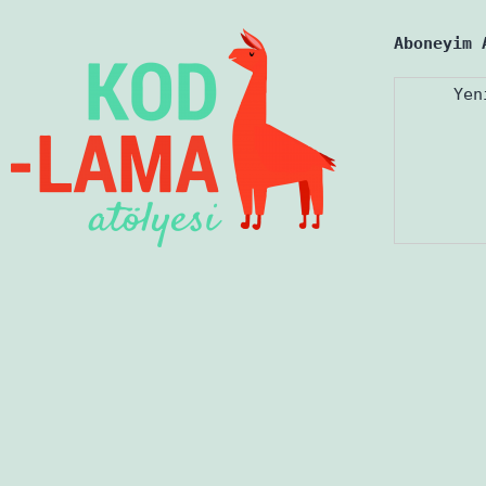
Aboneyim 
Yen