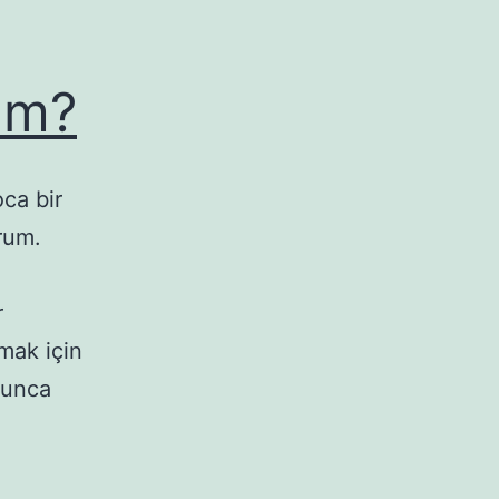
ım?
ca bir
rum.
r
mak için
lunca