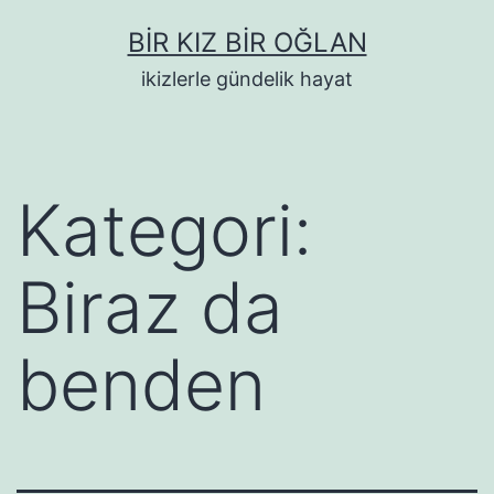
İçeriğe
BIR KIZ BIR OĞLAN
geç
ikizlerle gündelik hayat
Kategori:
Biraz da
benden