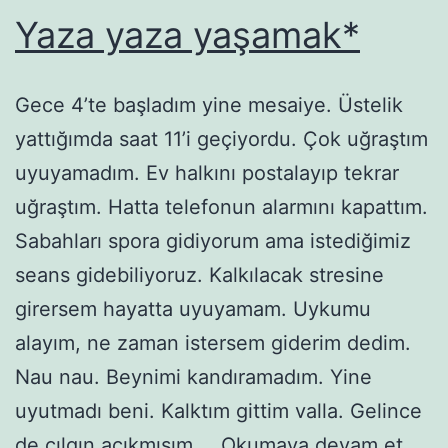
Yaza yaza yaşamak*
Gece 4’te başladım yine mesaiye. Üstelik
yattığımda saat 11’i geçiyordu. Çok uğraştım
uyuyamadım. Ev halkını postalayıp tekrar
uğraştım. Hatta telefonun alarmını kapattım.
Sabahları spora gidiyorum ama istediğimiz
seans gidebiliyoruz. Kalkılacak stresine
girersem hayatta uyuyamam. Uykumu
alayım, ne zaman istersem giderim dedim.
Nau nau. Beynimi kandıramadım. Yine
uyutmadı beni. Kalktım gittim valla. Gelince
Yaza
de çılgın acıkmışım.…
Okumaya devam et