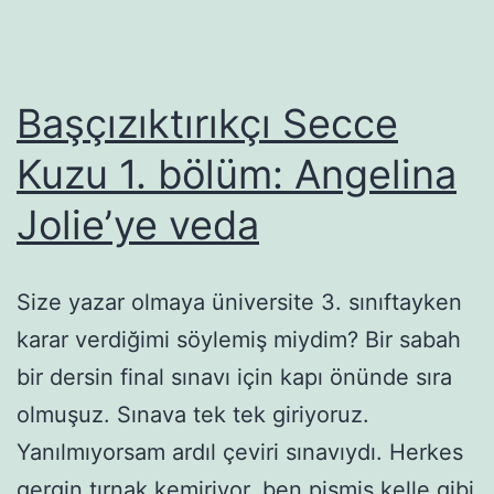
Başçızıktırıkçı Secce
Kuzu 1. bölüm: Angelina
Jolie’ye veda
Size yazar olmaya üniversite 3. sınıftayken
karar verdiğimi söylemiş miydim? Bir sabah
bir dersin final sınavı için kapı önünde sıra
olmuşuz. Sınava tek tek giriyoruz.
Yanılmıyorsam ardıl çeviri sınavıydı. Herkes
gergin tırnak kemiriyor, ben pişmiş kelle gibi