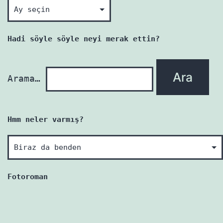
Okunmamış
her
yazı
Hadi söyle söyle neyi merak ettin?
yenidir!
Arama…
Hmm neler varmış?
Hmm
neler
varmış?
Fotoroman