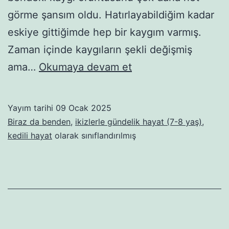
görme şansım oldu. Hatırlayabildiğim kadar
eskiye gittiğimde hep bir kaygım varmış.
Zaman içinde kaygıların şekli değişmiş
Ölünce
ama…
Okumaya devam et
beni
kim…
Yayım tarihi
09 Ocak 2025
asjhfgj
Biraz da benden
,
ikizlerle gündelik hayat (7-8 yaş)
,
kedili hayat
olarak sınıflandırılmış