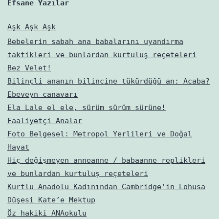
Efsane Yazılar
Aşk Aşk Aşk
Bebelerin sabah ana babalarını uyandırma
taktikleri ve bunlardan kurtuluş reçeteleri
Bez Velet!
Bilinçli ananın bilincine tükürdüğü an: Acaba?
Ebeveyn canavarı
Ela Lale el ele, sürüm sürüm sürüne!
Faaliyetçi Analar
Foto Belgesel: Metropol Yerlileri ve Doğal
Hayat
Hiç değişmeyen anneanne / babaanne replikleri
ve bunlardan kurtuluş reçeteleri
Kurtlu Anadolu Kadınından Cambridge’in Lohusa
Düşesi Kate’e Mektup
Öz hakiki ANAokulu