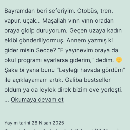
Bayramdan beri seferiyim. Otobüs, tren,
vapur, uçak… Maşallah vınn vınn oradan
oraya gidip duruyorum. Geçen uzaya kadın
ekibi gönderiliyormuş. Annem yazmış ki
gider misin Secce? “E yayınevim oraya da
okul programı ayarlarsa giderim,” dedim.
Şaka bi yana bunu “Leyleği havada gördüm”
ile açıklayamam artık. Galiba bestseller
oldum ya da leylek direk bizim eve yerleşti.
Panik
…
Okumaya devam et
atak,
nanik
Yayım tarihi
28 Nisan 2025
atak