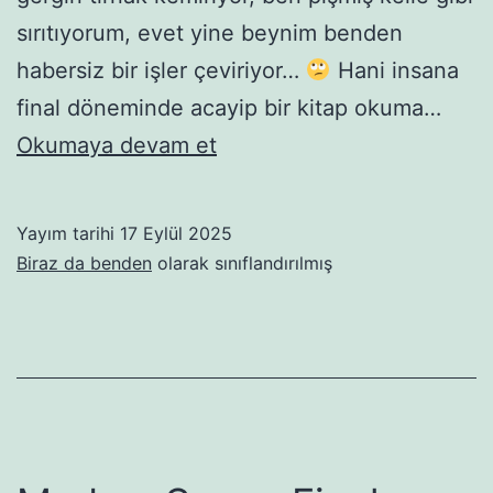
sırıtıyorum, evet yine beynim benden
habersiz bir işler çeviriyor…
Hani insana
final döneminde acayip bir kitap okuma…
Başçızıktırıkçı
Okumaya devam et
Secce
Kuzu
Yayım tarihi
17 Eylül 2025
1.
Biraz da benden
olarak sınıflandırılmış
bölüm:
Angelina
Jolie’ye
veda