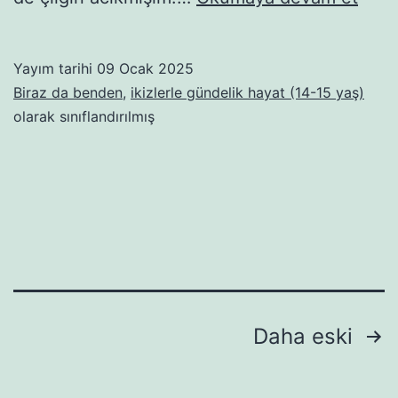
yaza
yaşa
Yayım tarihi
09 Ocak 2025
Biraz da benden
,
ikizlerle gündelik hayat (14-15 yaş)
olarak sınıflandırılmış
Yazı
Daha eski
gezinmesi