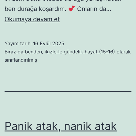
ben durağa koşardım.
Onların da…
Madam
Okumaya devam et
Secce
Final
Yayım tarihi
16 Eylül 2025
Bölüm:
Biraz da benden
,
ikizlerle gündelik hayat (15-16)
olarak
Secce
sınıflandırılmış
Kuzu’nun
Baharı
Panik atak, nanik atak