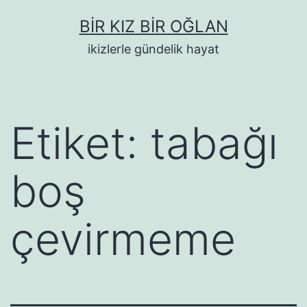
İçeriğe
BIR KIZ BIR OĞLAN
geç
ikizlerle gündelik hayat
Etiket:
tabağı
boş
çevirmeme