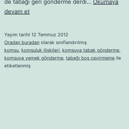
de tabağı geri gönderme derdi…
Okumaya
Tabak
devam et
trafiği
Yayım tarihi
12 Temmuz 2012
Oradan buradan
olarak sınıflandırılmış
komşu
,
komşuluk ilişkileri
,
komşuya tabak gönderme
,
komşuya yemek gönderme
,
tabağı boş çevirmeme
ile
etiketlenmiş