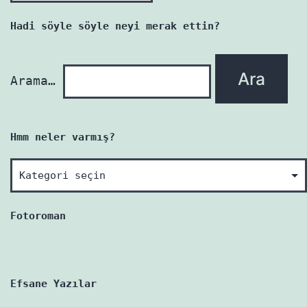
yazı
Hadi söyle söyle neyi merak ettin?
yenidir!
Arama…
Hmm neler varmış?
Hmm
neler
varmış?
Fotoroman
Efsane Yazılar