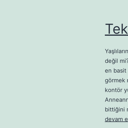
Tek
Yaşlılar
değil mi
en basit
görmek n
kontör y
Anneanne
bittiğin
devam e