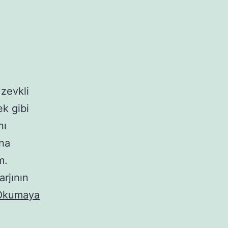
 zevkli
k gibi
nı
una
m.
rjının
Okumaya