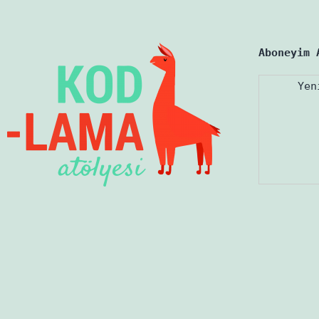
Aboneyim 
Yen