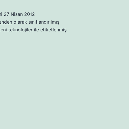
Fukarası
hi
27 Nisan 2012
benden
olarak sınıflandırılmış
yeni teknolojiler
ile etiketlenmiş