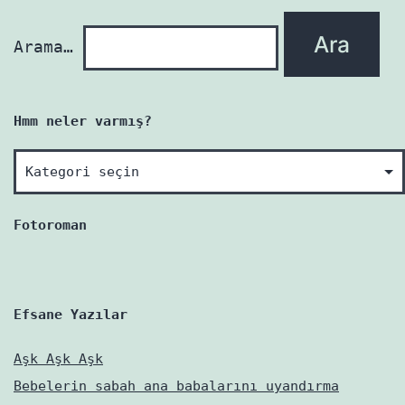
Arama…
Hmm neler varmış?
Hmm
neler
varmış?
Fotoroman
Efsane Yazılar
Aşk Aşk Aşk
Bebelerin sabah ana babalarını uyandırma