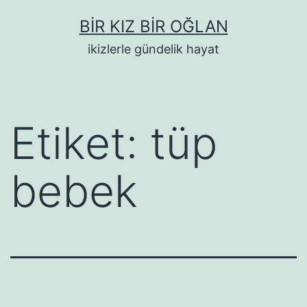
İçeriğe
BIR KIZ BIR OĞLAN
geç
ikizlerle gündelik hayat
Etiket:
tüp
bebek