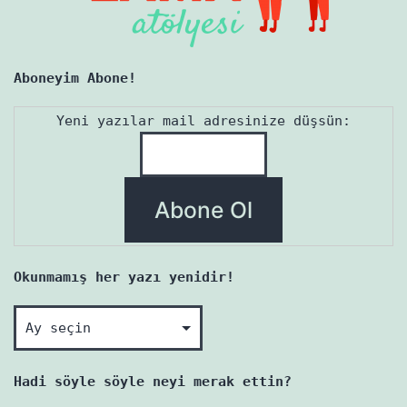
Aboneyim Abone!
Yeni yazılar mail adresinize düşsün:
Okunmamış her yazı yenidir!
Okunmamış
her
yazı
Hadi söyle söyle neyi merak ettin?
yenidir!