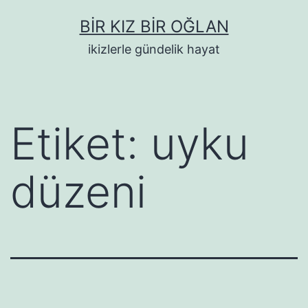
İçeriğe
BIR KIZ BIR OĞLAN
geç
ikizlerle gündelik hayat
Etiket:
uyku
düzeni