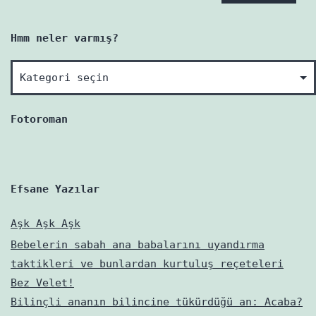
Hmm neler varmış?
Hmm
neler
varmış?
Fotoroman
Efsane Yazılar
Aşk Aşk Aşk
Bebelerin sabah ana babalarını uyandırma
taktikleri ve bunlardan kurtuluş reçeteleri
Bez Velet!
Bilinçli ananın bilincine tükürdüğü an: Acaba?