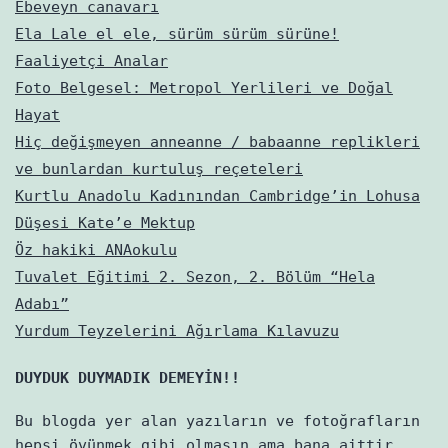
Ebeveyn canavarı
Ela Lale el ele, sürüm sürüm sürüne!
Faaliyetçi Analar
Foto Belgesel: Metropol Yerlileri ve Doğal
Hayat
Hiç değişmeyen anneanne / babaanne replikleri
ve bunlardan kurtuluş reçeteleri
Kurtlu Anadolu Kadınından Cambridge’in Lohusa
Düşesi Kate’e Mektup
Öz hakiki ANAokulu
Tuvalet Eğitimi 2. Sezon, 2. Bölüm “Hela
Adabı”
Yurdum Teyzelerini Ağırlama Kılavuzu
DUYDUK DUYMADIK DEMEYİN!!
Bu blogda yer alan yazıların ve fotoğrafların
hepsi övünmek gibi olmasın ama bana aittir.