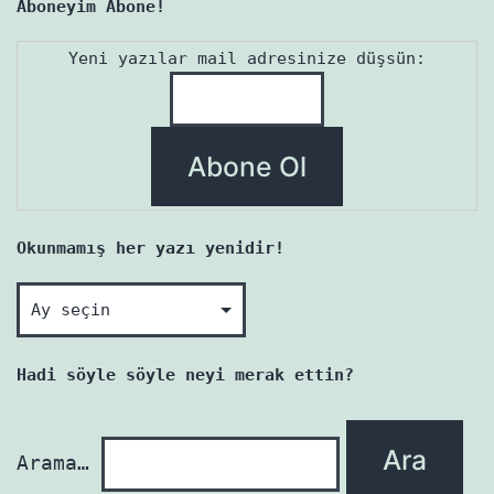
Aboneyim Abone!
Yeni yazılar mail adresinize düşsün:
Okunmamış her yazı yenidir!
Okunmamış
her
yazı
Hadi söyle söyle neyi merak ettin?
yenidir!
Arama…