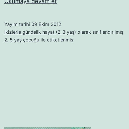
Kod
Okumaya devam et
adı:
Denyo!
Yayım tarihi
09 Ekim 2012
ikizlerle gündelik hayat (2-3 yaş)
olarak sınıflandırılmış
2
,
5 yaş çocuğu
ile etiketlenmiş