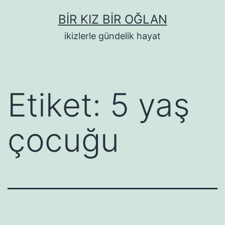
İçeriğe
BIR KIZ BIR OĞLAN
geç
ikizlerle gündelik hayat
Etiket:
5 yaş
çocuğu