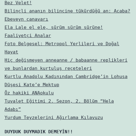
Bez Velet!
Bilinçli ananın bilincine tükürdüğü an: Acaba?
Ebeveyn canavarı
Ela Lale el ele, sürüm sürüm sürüne!
Faaliyetçi Analar
Foto Belgesel: Metropol Yerlileri ve Doğal
Hayat
Hiç değişmeyen anneanne / babaanne replikleri
ve bunlardan kurtuluş reçeteleri
Kurtlu Anadolu Kadınından Cambridge’in Lohusa
Düşesi Kate’e Mektup
Öz hakiki ANAokulu
Tuvalet Eğitimi 2. Sezon, 2. Bölüm “Hela
Adabı”
Yurdum Teyzelerini Ağırlama Kılavuzu
DUYDUK DUYMADIK DEMEYİN!!