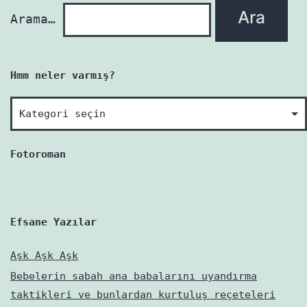
Arama…
Hmm neler varmış?
Hmm
neler
varmış?
Fotoroman
Efsane Yazılar
Aşk Aşk Aşk
Bebelerin sabah ana babalarını uyandırma
taktikleri ve bunlardan kurtuluş reçeteleri