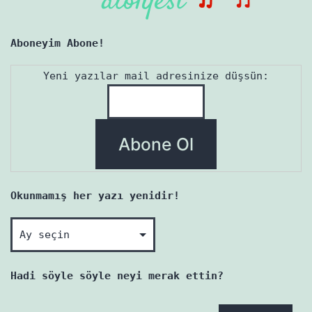
Aboneyim Abone!
Yeni yazılar mail adresinize düşsün:
Okunmamış her yazı yenidir!
Okunmamış
her
yazı
Hadi söyle söyle neyi merak ettin?
yenidir!