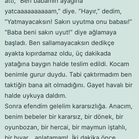
attı, “Ben babamın ayağına
yatcaaaaaaaaaam,” diye. “Hayır,” dedim,
“Yatmayacaksın! Sakın uyutma onu babası!”
“Baba beni sakın uyut!” diye ağlamaya
başladı. Ben sallamayacaksın dedikçe
ayakta kıpırdamaz oldu, üç dakikada
yatağına baygın halde teslim edildi. Kocam
benimle gurur duydu. Tabi çaktırmadım ben
taktiğin bana ait olmadığını. Gayet havalı bir
halde uykuya daldım.
Sonra efendim gelelim kararsızlığa. Anacım,
benim bebeler bir kararsız, bir dönek, bir
oyunbozan, bir hercai, bir maymun iştahlı,
bir hıyar… anlatamam! İki dakika önce