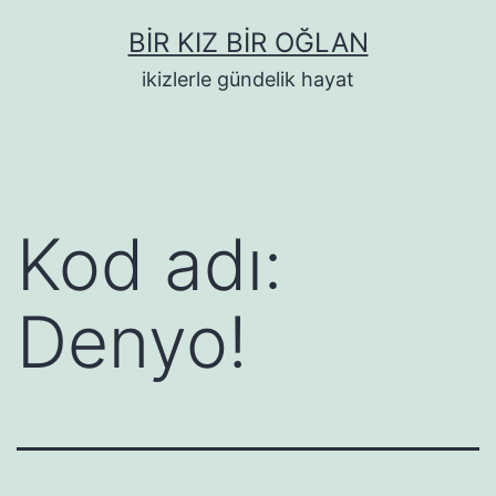
İçeriğe
BIR KIZ BIR OĞLAN
geç
ikizlerle gündelik hayat
Kod adı:
Denyo!