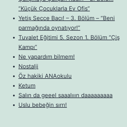
“Küçük Çocuklarla Ev Ofis”
Yetiş Secce Bacı! – 3. Bölüm – “Beni
parmağında oynatıyor!”
Tuvalet Eğitimi 5. Sezon 1. Bölüm “Çiş
Kampı”
Ne yapardım bilmem!
Nostalji
Öz hakiki ANAokulu
Ketum
Salın da geeel saaalııın daaaaaaaaa
Uslu bebeğin sırrı!