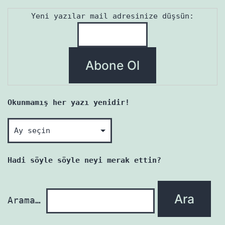
Yeni yazılar mail adresinize düşsün:
Okunmamış her yazı yenidir!
Okunmamış
her
yazı
Hadi söyle söyle neyi merak ettin?
yenidir!
Arama…