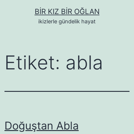
İçeriğe
BIR KIZ BIR OĞLAN
geç
ikizlerle gündelik hayat
Etiket:
abla
Doğuştan Abla