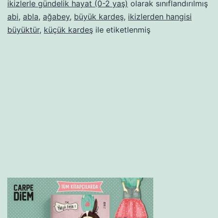
ikizlerle gündelik hayat (0-2 yaş)
olarak sınıflandırılmış
abi
,
abla
,
ağabey
,
büyük kardeş
,
ikizlerden hangisi
büyüktür
,
küçük kardeş
ile etiketlenmiş