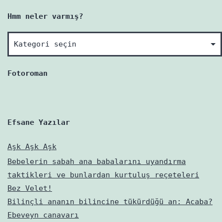
Hmm neler varmış?
Hmm
neler
varmış?
Fotoroman
Efsane Yazılar
Aşk Aşk Aşk
Bebelerin sabah ana babalarını uyandırma
taktikleri ve bunlardan kurtuluş reçeteleri
Bez Velet!
Bilinçli ananın bilincine tükürdüğü an: Acaba?
Ebeveyn canavarı