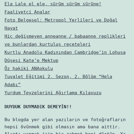
Ela Lale el ele, sürüm sürüm sürüne!
Faaliyetçi Analar
Foto Belgesel: Metropol Yerlileri ve Doğal
Hayat
Hiç değişmeyen anneanne / babaanne replikleri
ve bunlardan kurtuluş reçeteleri
Kurtlu Anadolu Kadınından Cambridge’in Lohusa
Düşesi Kate’e Mektup
Öz hakiki ANAokulu
Tuvalet Eğitimi 2. Sezon, 2. Bölüm “Hela
Adabı”
Yurdum Teyzelerini Ağırlama Kılavuzu
DUYDUK DUYMADIK DEMEYİN!!
Bu blogda yer alan yazıların ve fotoğrafların
hepsi övünmek gibi olmasın ama bana aittir.
Alıntı yapmak için bir zahmet beni dürtün. Ya