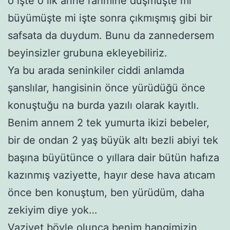
o işte o ilk anne rahmine düşmüşte mi
büyümüşte mi işte sonra çıkmışmış gibi bir
safsata da duydum. Bunu da zannedersem
beyinsizler grubuna ekleyebiliriz.
Ya bu arada seninkiler ciddi anlamda
şanslılar, hangisinin önce yürüdüğü önce
konuştuğu na burda yazılı olarak kayıtlı.
Benim annem 2 tek yumurta ikizi bebeler,
bir de ondan 2 yaş büyük altı bezli abiyi tek
başına büyütünce o yıllara dair bütün hafıza
kazınmış vaziyette, hayır dese hava atıcam
önce ben konuştum, ben yürüdüm, daha
zekiyim diye yok…
Vaziyet böyle olunca benim hangimizin