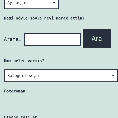
her
yazı
Hadi söyle söyle neyi merak ettin?
yenidir!
Arama…
Hmm neler varmış?
Hmm
neler
varmış?
Fotoroman
Efsane Yazılar