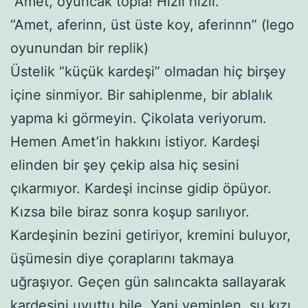
“Amet, oyuncak topla! Hızlı hızlı.”
“Amet, aferinn, üst üste koy, aferinnn” (lego
oyunundan bir replik)
Üstelik “küçük kardeşi” olmadan hiç birşey
içine sinmiyor. Bir sahiplenme, bir ablalık
yapma ki görmeyin. Çikolata veriyorum.
Hemen Amet’in hakkını istiyor. Kardeşi
elinden bir şey çekip alsa hiç sesini
çıkarmıyor. Kardeşi incinse gidip öpüyor.
Kızsa bile biraz sonra koşup sarılıyor.
Kardeşinin bezini getiriyor, kremini buluyor,
üşümesin diye çoraplarını takmaya
uğraşıyor. Geçen gün salıncakta sallayarak
kardeşini uyuttu bile. Yani yeminlen, şu kızı