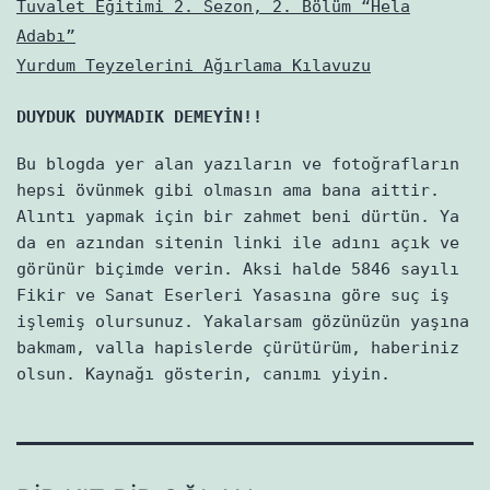
Tuvalet Eğitimi 2. Sezon, 2. Bölüm “Hela
Adabı”
Yurdum Teyzelerini Ağırlama Kılavuzu
DUYDUK DUYMADIK DEMEYİN!!
Bu blogda yer alan yazıların ve fotoğrafların
hepsi övünmek gibi olmasın ama bana aittir.
Alıntı yapmak için bir zahmet beni dürtün. Ya
da en azından sitenin linki ile adını açık ve
görünür biçimde verin. Aksi halde 5846 sayılı
Fikir ve Sanat Eserleri Yasasına göre suç iş
işlemiş olursunuz. Yakalarsam gözünüzün yaşına
bakmam, valla hapislerde çürütürüm, haberiniz
olsun. Kaynağı gösterin, canımı yiyin.