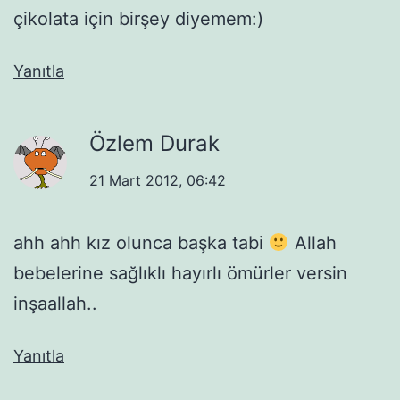
çikolata için birşey diyemem:)
Yanıtla
Özlem Durak
21 Mart 2012, 06:42
ahh ahh kız olunca başka tabi
Allah
bebelerine sağlıklı hayırlı ömürler versin
inşaallah..
Yanıtla