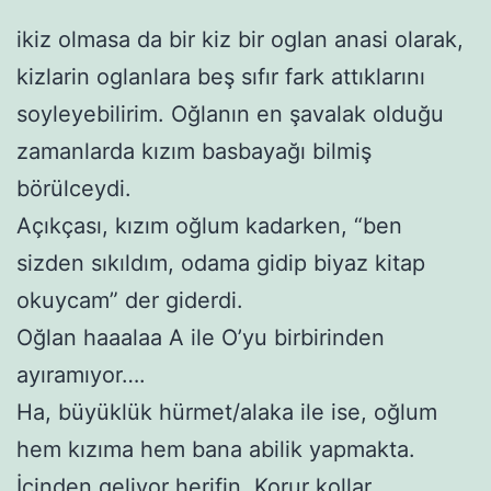
ikiz olmasa da bir kiz bir oglan anasi olarak,
kizlarin oglanlara beş sıfır fark attıklarını
soyleyebilirim. Oğlanın en şavalak olduğu
zamanlarda kızım basbayağı bilmiş
börülceydi.
Açıkçası, kızım oğlum kadarken, “ben
sizden sıkıldım, odama gidip biyaz kitap
okuycam” der giderdi.
Oğlan haaalaa A ile O’yu birbirinden
ayıramıyor….
Ha, büyüklük hürmet/alaka ile ise, oğlum
hem kızıma hem bana abilik yapmakta.
İçinden geliyor herifin. Korur kollar…