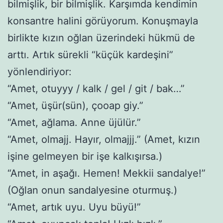
bilmişlik, bir bilmişlik. Karşımda kendimin
konsantre halini görüyorum. Konuşmayla
birlikte kızın oğlan üzerindeki hükmü de
arttı. Artık sürekli “küçük kardeşini”
yönlendiriyor:
“Amet, otuyyy / kalk / gel / git / bak…”
“Amet, üşür(sün), çooap giy.”
“Amet, ağlama. Anne üjülür.”
“Amet, olmajj. Hayır, olmajjj.” (Amet, kızın
işine gelmeyen bir işe kalkışırsa.)
“Amet, in aşağı. Hemen! Mekkii sandalye!”
(Oğlan onun sandalyesine oturmuş.)
“Amet, artık uyu. Uyu büyü!”