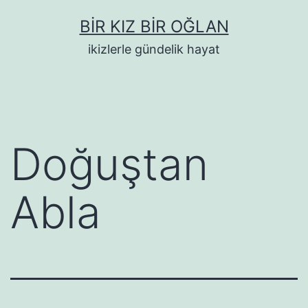
İçeriğe
BIR KIZ BIR OĞLAN
geç
ikizlerle gündelik hayat
Doğuştan
Abla