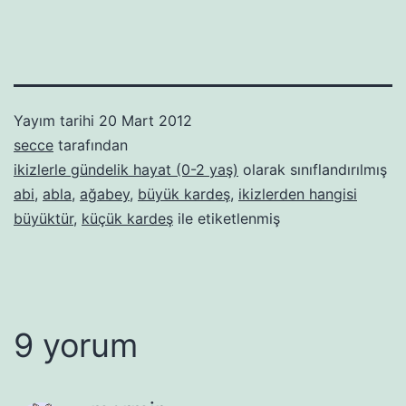
Yayım tarihi
20 Mart 2012
secce
tarafından
ikizlerle gündelik hayat (0-2 yaş)
olarak sınıflandırılmış
abi
,
abla
,
ağabey
,
büyük kardeş
,
ikizlerden hangisi
büyüktür
,
küçük kardeş
ile etiketlenmiş
9 yorum