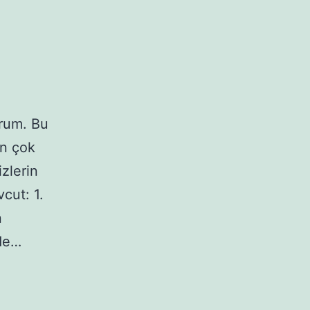
rum. Bu
an çok
izlerin
vcut: 1.
n
rde…