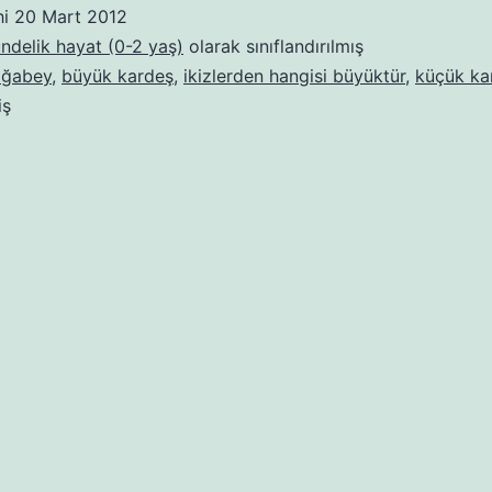
hi
20 Mart 2012
ündelik hayat (0-2 yaş)
olarak sınıflandırılmış
ağabey
,
büyük kardeş
,
ikizlerden hangisi büyüktür
,
küçük ka
iş