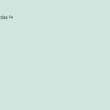
rdeş
ile