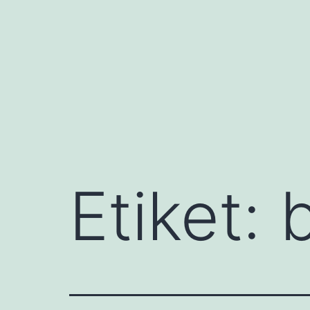
İçeriğe
geç
Etiket: