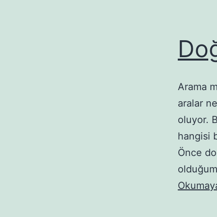
Doğ
Arama m
aralar n
oluyor. B
hangisi b
Önce do
olduğumu
Okumaya