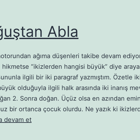
uştan Abla
otorundan ağıma düşenleri takibe devam ediyo
e hikmetse “ikizlerden hangisi büyük” diye aray
ununla ilgili bir iki paragraf yazmıştım. Özetle ik
üyük olduğuyla ilgili halk arasında iki inanış me
ğan 2. Sonra doğan. Üçüz olsa en azından emi
z bir ortanca çocuk olurdu. Ne yazık ki ikizle
Doğuştan
 devam et
Abla