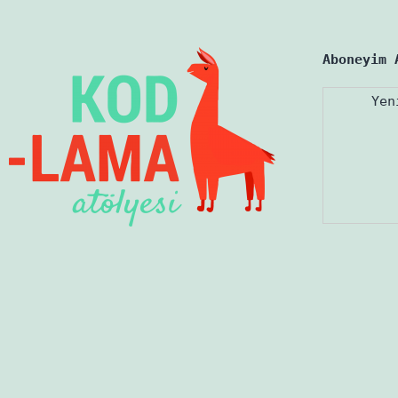
Aboneyim 
Yen