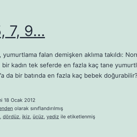
5, 7, 9…
 yumurtlama falan demişken aklıma takıldı: Nor
a bir kadın tek seferde en fazla kaç tane yumurtl
a da bir batında en fazla kaç bebek doğurabilir
hi
18 Ocak 2012
benden
olarak sınıflandırılmış
,
dördüz
,
ikiz
,
üçüz
,
yediz
ile etiketlenmiş