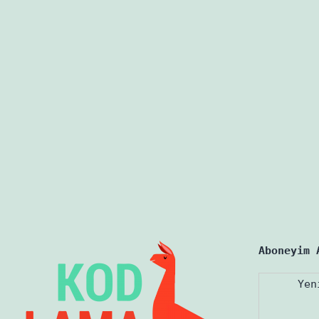
Aboneyim 
Yen