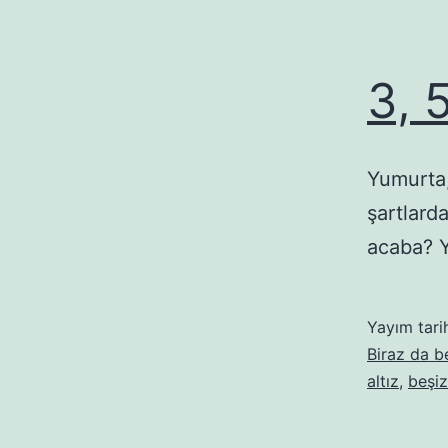
3, 
Yumurta,
şartlard
acaba? Y
Yayım tari
Biraz da 
altız
,
beşiz