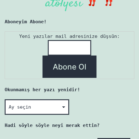
Aboneyim Abone!
Yeni yazılar mail adresinize düşsün:
Okunmamış her yazı yenidir!
Okunmamış
her
yazı
Hadi söyle söyle neyi merak ettin?
yenidir!