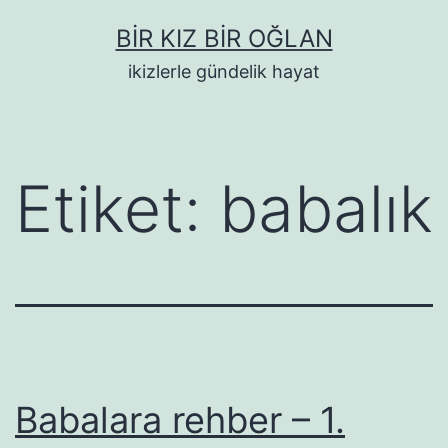
İçeriğe
BIR KIZ BIR OĞLAN
geç
ikizlerle gündelik hayat
Etiket:
babalık
Babalara rehber – 1.