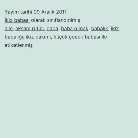
–
Yayım tarihi
09 Aralık 2011
1.
İkiz babası
olarak sınıflandırılmış
Bölüm:
aile
,
akşam rutini
,
baba
,
baba olmak
,
babalık
,
ikiz
babalığı
,
ikiz bakımı
,
küçük çocuk babası
ile
Akşam
etiketlenmiş
rutiniyle
ilgili
bilinmesi
gerekenler