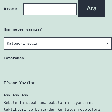
Arama…
Hmm neler varmış?
Hmm
neler
varmış?
Fotoroman
Efsane Yazılar
Aşk Aşk Aşk
Bebelerin sabah ana babalarını uyandırma
taktikleri ve bunlardan kurtuluş reçeteleri