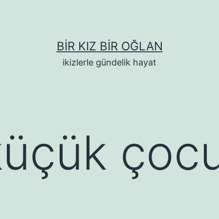
BIR KIZ BIR OĞLAN
ikizlerle gündelik hayat
küçük çoc