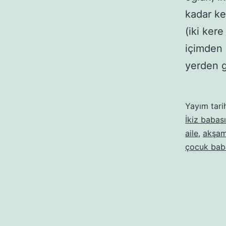
kadar ke
(iki ker
içimden 
yerden 
Yayım tari
İkiz babası
aile
,
akşam 
çocuk bab