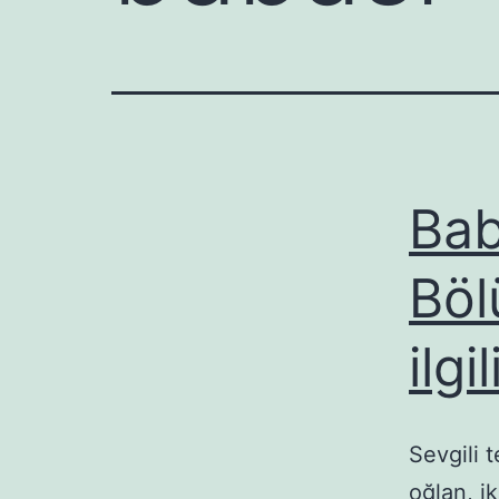
Bab
Böl
ilg
Sevgili t
oğlan, i