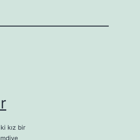
r
ki kız bir
Şimdiye