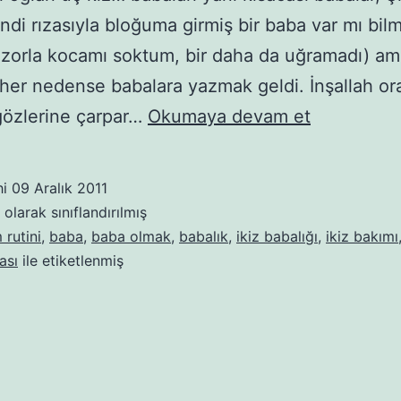
ndi rızasıyla bloğuma girmiş bir baba var mı bil
e zorla kocamı soktum, bir daha da uğramadı) a
her nedense babalara yazmak geldi. İnşallah or
Babalara
gözlerine çarpar…
Okumaya devam et
rehber
–
hi
09 Aralık 2011
1.
olarak sınıflandırılmış
Bölüm:
rutini
,
baba
,
baba olmak
,
babalık
,
ikiz babalığı
,
ikiz bakımı
ası
ile etiketlenmiş
Akşam
rutiniyle
ilgili
bilinmesi
gerekenler