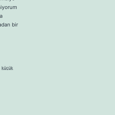
miyorum
ma
adan bir
,
küçük