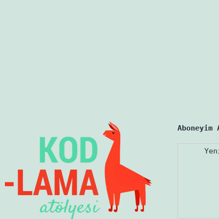
Aboneyim 
Yen