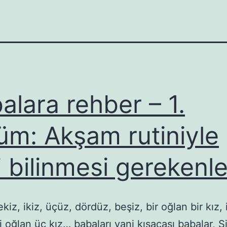
alara rehber – 1.
üm: Akşam rutiniyle
ili bilinmesi gerekenle
ekiz, ikiz, üçüz, dördüz, beşiz, bir oğlan bir kız, i
ki oğlan üç kız… babaları yani kısacası babalar, 