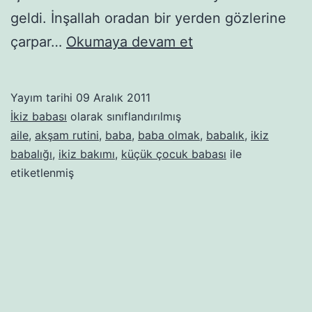
geldi. İnşallah oradan bir yerden gözlerine
Babalara
çarpar…
Okumaya devam et
rehber
–
Yayım tarihi
09 Aralık 2011
1.
İkiz babası
olarak sınıflandırılmış
Bölüm:
aile
,
akşam rutini
,
baba
,
baba olmak
,
babalık
,
ikiz
babalığı
,
ikiz bakımı
,
küçük çocuk babası
ile
Akşam
etiketlenmiş
rutiniyle
ilgili
bilinmesi
gerekenler