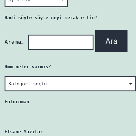
her
yazı
Hadi söyle söyle neyi merak ettin?
yenidir!
Arama…
Hmm neler varmış?
Hmm
neler
varmış?
Fotoroman
Efsane Yazılar