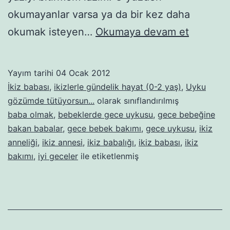
okumayanlar varsa ya da bir kez daha
Babalara
okumak isteyen…
Okumaya devam et
rehber
–
Yayım tarihi
04 Ocak 2012
2.
İkiz babası
,
ikizlerle gündelik hayat (0-2 yaş)
,
Uyku
Bölüm:
gözümde tütüyorsun...
olarak sınıflandırılmış
baba olmak
,
bebeklerde gece uykusu
,
gece bebeğine
Gece
bakan babalar
,
gece bebek bakımı
,
gece uykusu
,
ikiz
rutiniyle
anneliği
,
ikiz annesi
,
ikiz babalığı
,
ikiz babası
,
ikiz
ilgili
bakımı
,
iyi geceler
ile etiketlenmiş
bilinmes
gereken