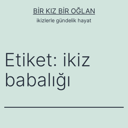
İçeriğe
BIR KIZ BIR OĞLAN
geç
ikizlerle gündelik hayat
Etiket:
ikiz
babalığı