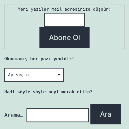
Yeni yazılar mail adresinize düşsün:
Okunmamış her yazı yenidir!
Okunmamış
her
yazı
Hadi söyle söyle neyi merak ettin?
yenidir!
Arama…