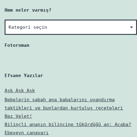
Hmm neler varmış?
Hmm
neler
varmış?
Fotoroman
Efsane Yazılar
Aşk Aşk Aşk
Bebelerin sabah ana babalarını uyandırma
taktikleri ve bunlardan kurtuluş reçeteleri
Bez Velet!
Bilinçli ananın bilincine tükürdüğü an: Acaba?
Ebeveyn canavarı