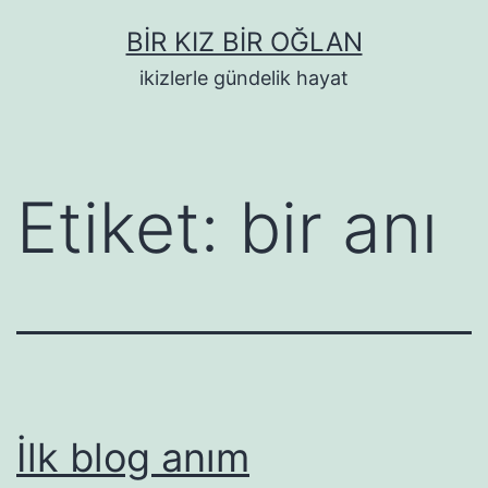
İçeriğe
BIR KIZ BIR OĞLAN
geç
ikizlerle gündelik hayat
Etiket:
bir anı
İlk blog anım