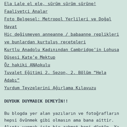
Ela Lale el ele, sürüm sürüm sürüne!
Faaliyetçi Analar
Foto Belgesel: Metropol Yerlileri ve Doğal
Hayat
Hiç değişmeyen anneanne / babaanne replikleri
ve bunlardan kurtuluş reçeteleri
Kurtlu Anadolu Kadınından Cambridge’in Lohusa
Düşesi Kate’e Mektup
Öz hakiki ANAokulu
Tuvalet Eğitimi 2. Sezon, 2. Bölüm “Hela
Adabı”
Yurdum Teyzelerini Ağırlama Kılavuzu
DUYDUK DUYMADIK DEMEYİN!!
Bu blogda yer alan yazıların ve fotoğrafların
hepsi övünmek gibi olmasın ama bana aittir.
Alıntı yapmak için bir zahmet beni dürtün. Ya