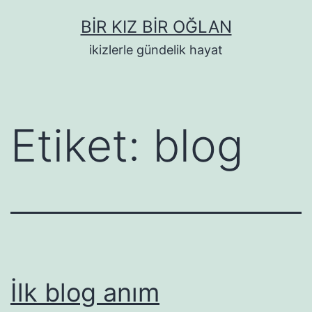
İçeriğe
BIR KIZ BIR OĞLAN
geç
ikizlerle gündelik hayat
Etiket:
blog
İlk blog anım