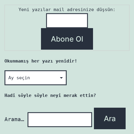
Yeni yazılar mail adresinize düşsün:
Okunmamış her yazı yenidir!
Okunmamış
her
yazı
Hadi söyle söyle neyi merak ettin?
yenidir!
Arama…