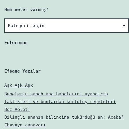
Hmm neler varmış?
Hmm
neler
varmış?
Fotoroman
Efsane Yazılar
Aşk Aşk Aşk
Bebelerin sabah ana babalarını uyandırma
taktikleri ve bunlardan kurtuluş reçeteleri
Bez Velet!
Bilinçli ananın bilincine tükürdüğü an: Acaba?
Ebeveyn canavarı