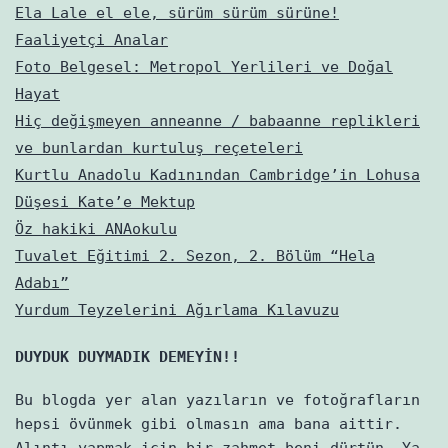
Ela Lale el ele, sürüm sürüm sürüne!
Faaliyetçi Analar
Foto Belgesel: Metropol Yerlileri ve Doğal
Hayat
Hiç değişmeyen anneanne / babaanne replikleri
ve bunlardan kurtuluş reçeteleri
Kurtlu Anadolu Kadınından Cambridge’in Lohusa
Düşesi Kate’e Mektup
Öz hakiki ANAokulu
Tuvalet Eğitimi 2. Sezon, 2. Bölüm “Hela
Adabı”
Yurdum Teyzelerini Ağırlama Kılavuzu
DUYDUK DUYMADIK DEMEYİN!!
Bu blogda yer alan yazıların ve fotoğrafların
hepsi övünmek gibi olmasın ama bana aittir.
Alıntı yapmak için bir zahmet beni dürtün. Ya