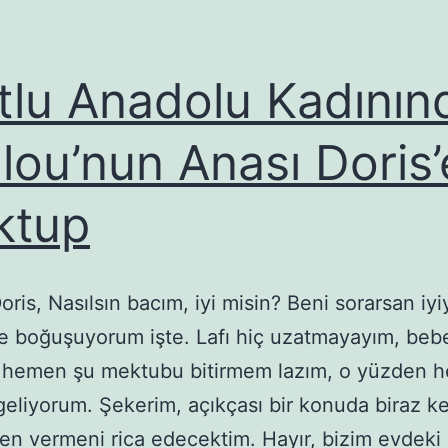
tlu Anadolu Kadının
llou’nun Anası Doris’
ktup
oris, Nasılsın bacım, iyi misin? Beni sorarsan iyi
e boğuşuyorum işte. Lafı hiç uzatmayayım, beb
 hemen şu mektubu bitirmem lazım, o yüzden 
eliyorum. Şekerim, açıkçası bir konuda biraz k
en vermeni rica edecektim. Hayır, bizim evdek