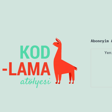
Aboneyim 
Yen