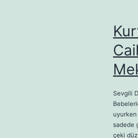
Kur
Cai
Me
Sevgili D
Bebelerl
uyurken
sadede g
çeki düz