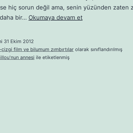
se hiç sorun değil ama, senin yüzünden zaten z
Kurtlu
 daha bir…
Okumaya devam et
Anadolu
Kadınından
hi
31 Ekim 2012
Caillou’nun
çizgi film ve bilumum zımbırtılar
olarak sınıflandırılmış
Anası
illou'nun annesi
ile etiketlenmiş
Doris’e
Mektup