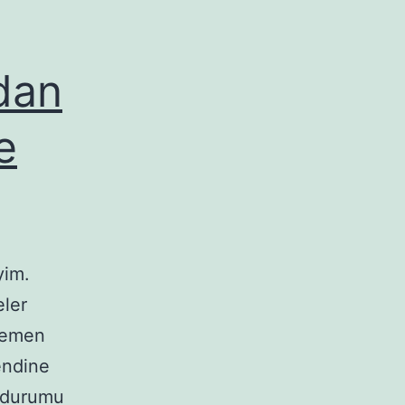
dan
e
yim.
eler
hemen
endine
i durumu