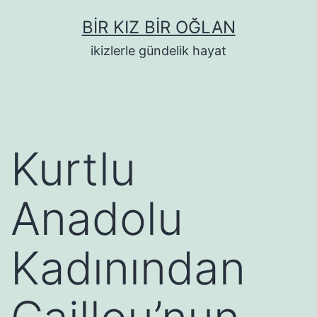
İçeriğe
BIR KIZ BIR OĞLAN
geç
ikizlerle gündelik hayat
Kurtlu
Anadolu
Kadınından