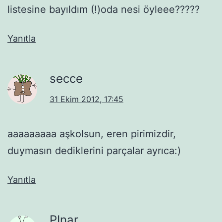
listesine bayıldım (!)oda nesi öyleee?????
Yanıtla
secce
31 Ekim 2012, 17:45
aaaaaaaaa aşkolsun, eren pirimizdir,
duymasın dediklerini parçalar ayrıca:)
Yanıtla
PInar