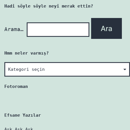
yazı
Hadi söyle söyle neyi merak ettin?
yenidir!
Arama…
Hmm neler varmış?
Hmm
neler
varmış?
Fotoroman
Efsane Yazılar
Aşk Aşk Aşk