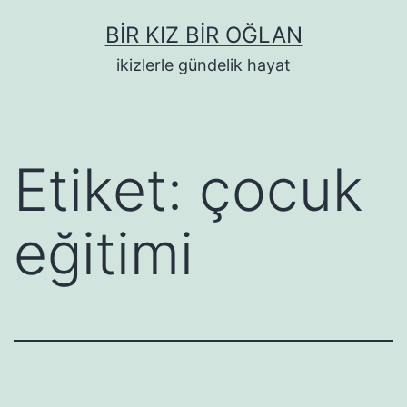
İçeriğe
BIR KIZ BIR OĞLAN
geç
ikizlerle gündelik hayat
Etiket:
çocuk
eğitimi