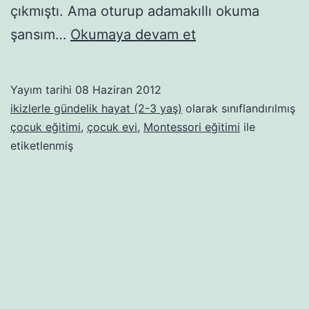
çıkmıştı. Ama oturup adamakıllı okuma
Madam
şansım…
Okumaya devam et
Secce
1.
Yayım tarihi
08 Haziran 2012
Bölüm:
ikizlerle gündelik hayat (2-3 yaş)
olarak sınıflandırılmış
Çocukevi
çocuk eğitimi
,
çocuk evi
,
Montessori eğitimi
ile
etiketlenmiş