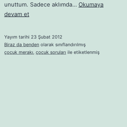
unuttum. Sadece aklımda…
Okumaya
Ben
devam et
daha
o
Yayım tarihi
23 Şubat 2012
konuya
Biraz da benden
olarak sınıflandırılmış
gelmedim
çocuk merakı
,
çocuk soruları
ile etiketlenmiş