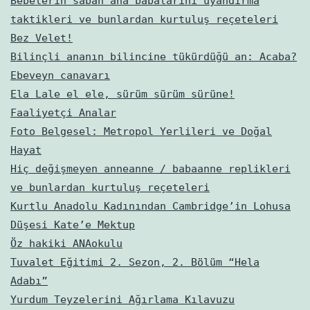
Bebelerin sabah ana babalarını uyandırma
taktikleri ve bunlardan kurtuluş reçeteleri
Bez Velet!
Bilinçli ananın bilincine tükürdüğü an: Acaba?
Ebeveyn canavarı
Ela Lale el ele, sürüm sürüm sürüne!
Faaliyetçi Analar
Foto Belgesel: Metropol Yerlileri ve Doğal
Hayat
Hiç değişmeyen anneanne / babaanne replikleri
ve bunlardan kurtuluş reçeteleri
Kurtlu Anadolu Kadınından Cambridge’in Lohusa
Düşesi Kate’e Mektup
Öz hakiki ANAokulu
Tuvalet Eğitimi 2. Sezon, 2. Bölüm “Hela
Adabı”
Yurdum Teyzelerini Ağırlama Kılavuzu