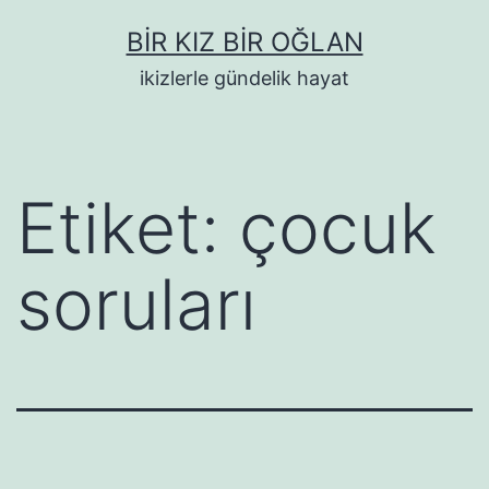
İçeriğe
BIR KIZ BIR OĞLAN
geç
ikizlerle gündelik hayat
Etiket:
çocuk
soruları