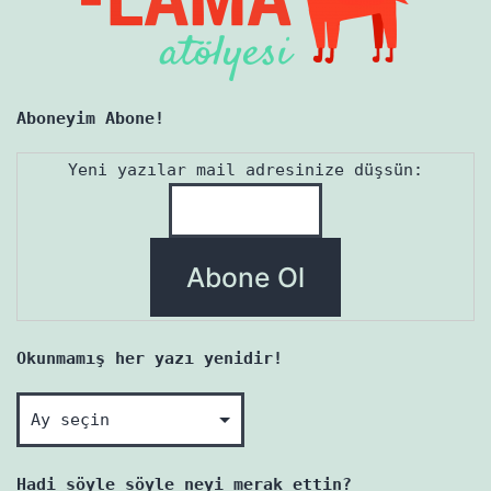
Aboneyim Abone!
Yeni yazılar mail adresinize düşsün:
Okunmamış her yazı yenidir!
Okunmamış
her
yazı
Hadi söyle söyle neyi merak ettin?