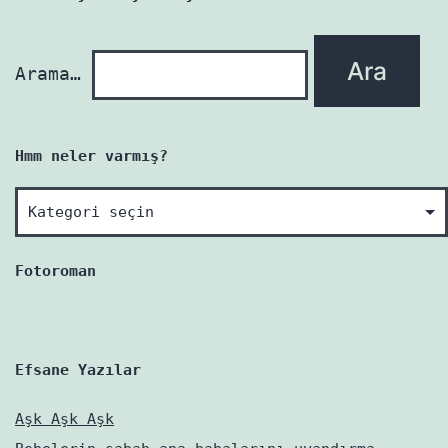
yenidir!
Arama…
Hmm neler varmış?
Hmm
neler
varmış?
Fotoroman
Efsane Yazılar
Aşk Aşk Aşk