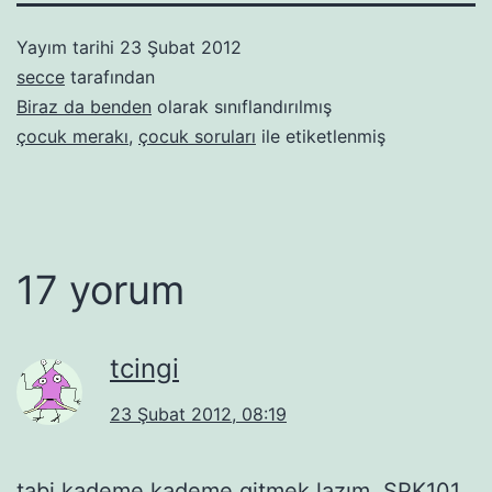
Yayım tarihi
23 Şubat 2012
secce
tarafından
Biraz da benden
olarak sınıflandırılmış
çocuk merakı
,
çocuk soruları
ile etiketlenmiş
17 yorum
tcingi
23 Şubat 2012, 08:19
tabi kademe kademe gitmek lazım. SPK101