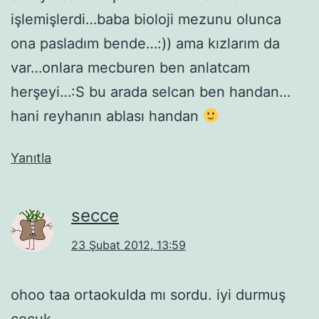
işlemişlerdi…baba bioloji mezunu olunca
ona pasladım bende…:)) ama kızlarım da
var…onlara mecburen ben anlatcam
herşeyi…:S bu arada selcan ben handan…
hani reyhanın ablası handan
Yanıtla
secce
23 Şubat 2012, 13:59
ohoo taa ortaokulda mı sordu. iyi durmuş
çocuk.