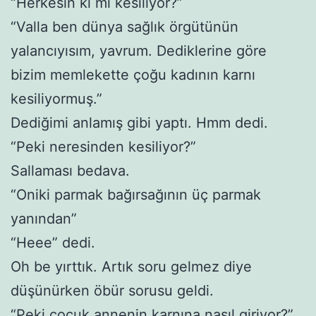
“Herkesin ki mi kesiliyor?”
“Valla ben dünya sağlık örgütünün
yalancıyısım, yavrum. Dediklerine göre
bizim memlekette çoğu kadının karnı
kesiliyormuş.”
Dediğimi anlamış gibi yaptı. Hmm dedi.
“Peki neresinden kesiliyor?”
Sallaması bedava.
“Oniki parmak bağırsağının üç parmak
yanından”
“Heee” dedi.
Oh be yırttık. Artık soru gelmez diye
düşünürken öbür sorusu geldi.
“Peki çocuk annenin karnına nasıl giriyor?”