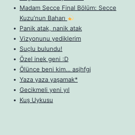
Madam Secce Final Bölüm: Secce
Kuzu’nun Baharı
Panik atak, nanik atak
Vizyonunu yediklerim
Suçlu bulundu!
Özel inek geni :D
Ölünce beni kim… asjhfgj
Yaza yaza yaşamak*
Gecikmeli yeni yıl
Kuş Uykusu