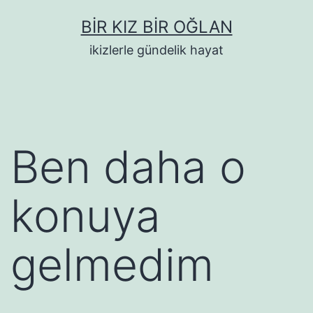
İçeriğe
BIR KIZ BIR OĞLAN
geç
ikizlerle gündelik hayat
Ben daha o
konuya
gelmedim