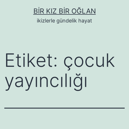
İçeriğe
BIR KIZ BIR OĞLAN
geç
ikizlerle gündelik hayat
Etiket:
çocuk
yayıncılığı