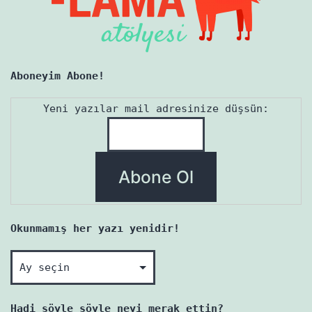
Aboneyim Abone!
Yeni yazılar mail adresinize düşsün:
Okunmamış her yazı yenidir!
Okunmamış
her
yazı
Hadi söyle söyle neyi merak ettin?