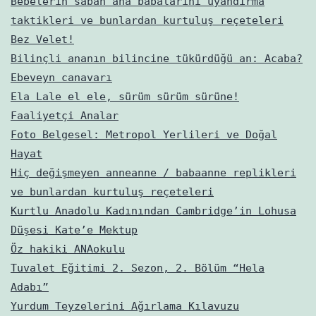
Bebelerin sabah ana babalarını uyandırma
taktikleri ve bunlardan kurtuluş reçeteleri
Bez Velet!
Bilinçli ananın bilincine tükürdüğü an: Acaba?
Ebeveyn canavarı
Ela Lale el ele, sürüm sürüm sürüne!
Faaliyetçi Analar
Foto Belgesel: Metropol Yerlileri ve Doğal
Hayat
Hiç değişmeyen anneanne / babaanne replikleri
ve bunlardan kurtuluş reçeteleri
Kurtlu Anadolu Kadınından Cambridge’in Lohusa
Düşesi Kate’e Mektup
Öz hakiki ANAokulu
Tuvalet Eğitimi 2. Sezon, 2. Bölüm “Hela
Adabı”
Yurdum Teyzelerini Ağırlama Kılavuzu