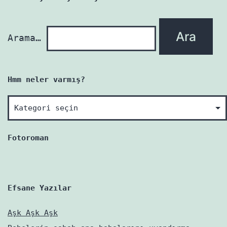
yenidir!
Arama…
Hmm neler varmış?
Hmm
neler
varmış?
Fotoroman
Efsane Yazılar
Aşk Aşk Aşk