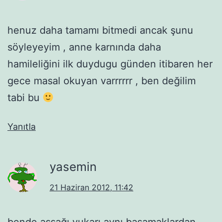
henuz daha tamamı bitmedi ancak şunu
söyleyeyim , anne karnında daha
hamileliğini ilk duydugu günden itibaren her
gece masal okuyan varrrrrr , ben değilim
tabi bu
Yanıtla
yasemin
21 Haziran 2012, 11:42
bende aşşağı yukarı aynı basamaklardan