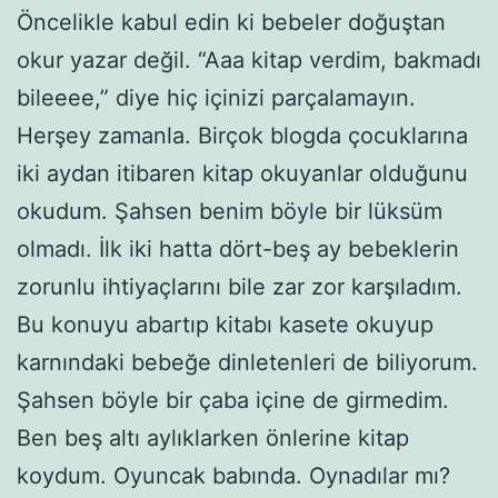
Öncelikle kabul edin ki bebeler doğuştan
okur yazar değil. “Aaa kitap verdim, bakmadı
bileeee,” diye hiç içinizi parçalamayın.
Herşey zamanla. Birçok blogda çocuklarına
iki aydan itibaren kitap okuyanlar olduğunu
okudum. Şahsen benim böyle bir lüksüm
olmadı. İlk iki hatta dört-beş ay bebeklerin
zorunlu ihtiyaçlarını bile zar zor karşıladım.
Bu konuyu abartıp kitabı kasete okuyup
karnındaki bebeğe dinletenleri de biliyorum.
Şahsen böyle bir çaba içine de girmedim.
Ben beş altı aylıklarken önlerine kitap
koydum. Oyuncak babında. Oynadılar mı?