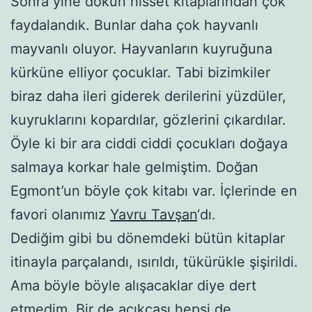
Sonra yine dokun hisset kitaplarından çok
faydalandık. Bunlar daha çok hayvanlı
mayvanlı oluyor. Hayvanların kuyruğuna
kürküne elliyor çocuklar. Tabi bizimkiler
biraz daha ileri giderek derilerini yüzdüler,
kuyruklarını kopardılar, gözlerini çıkardılar.
Öyle ki bir ara ciddi ciddi çocukları doğaya
salmaya korkar hale gelmiştim. Doğan
Egmont’un böyle çok kitabı var. İçlerinde en
favori olanımız
Yavru Tavşan
‘dı.
Dediğim gibi bu dönemdeki bütün kitaplar
itinayla parçalandı, ısırıldı, tükürükle şişirildi.
Ama böyle böyle alışacaklar diye dert
etmedim. Bir de açıkçası hepsi de