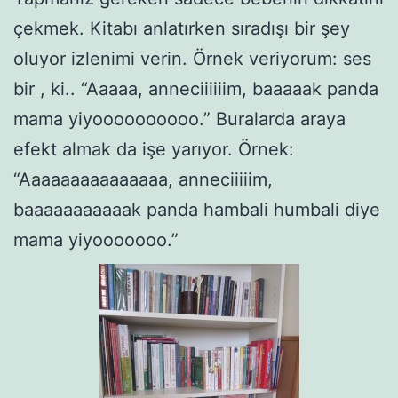
çekmek. Kitabı anlatırken sıradışı bir şey
oluyor izlenimi verin. Örnek veriyorum: ses
bir , ki.. “Aaaaa, anneciiiiiim, baaaaak panda
mama yiyoooooooooo.” Buralarda araya
efekt almak da işe yarıyor. Örnek:
“Aaaaaaaaaaaaaaa, anneciiiiim,
baaaaaaaaaaak panda hambali humbali diye
mama yiyooooooo.”