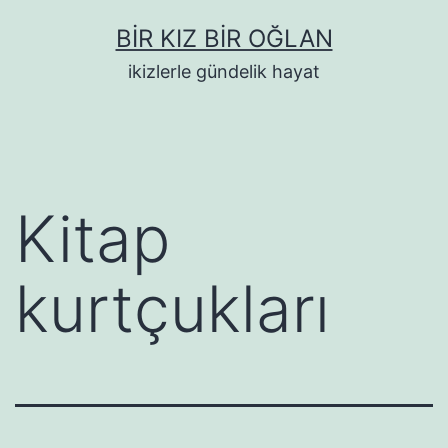
İçeriğe
BIR KIZ BIR OĞLAN
geç
ikizlerle gündelik hayat
Kitap
kurtçukları