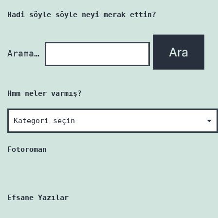
yazı
Hadi söyle söyle neyi merak ettin?
yenidir!
Arama…
Hmm neler varmış?
Hmm
neler
varmış?
Fotoroman
Efsane Yazılar