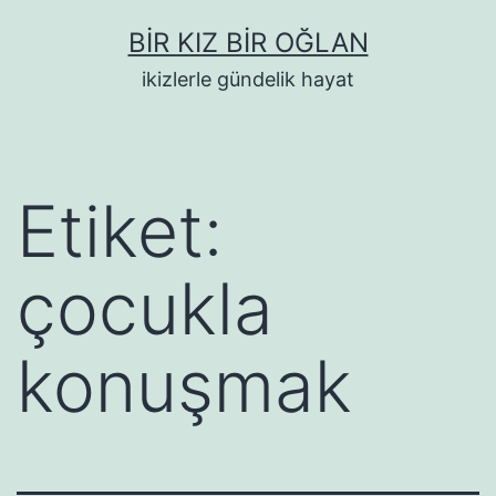
İçeriğe
BIR KIZ BIR OĞLAN
geç
ikizlerle gündelik hayat
Etiket:
çocukla
konuşmak