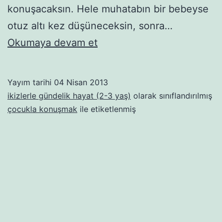
konuşacaksın. Hele muhatabın bir bebeyse
otuz altı kez düşüneceksin, sonra…
Bebenin
Okumaya devam et
ağzına
gever
Yayım tarihi
04 Nisan 2013
verip
ikizlerle gündelik hayat (2-3 yaş)
olarak sınıflandırılmış
gebermek!
çocukla konuşmak
ile etiketlenmiş