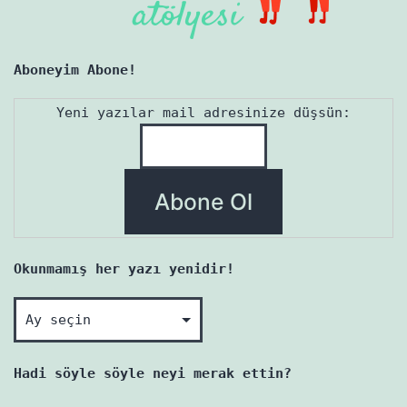
Aboneyim Abone!
Yeni yazılar mail adresinize düşsün:
Okunmamış her yazı yenidir!
Okunmamış
her
yazı
Hadi söyle söyle neyi merak ettin?
yenidir!