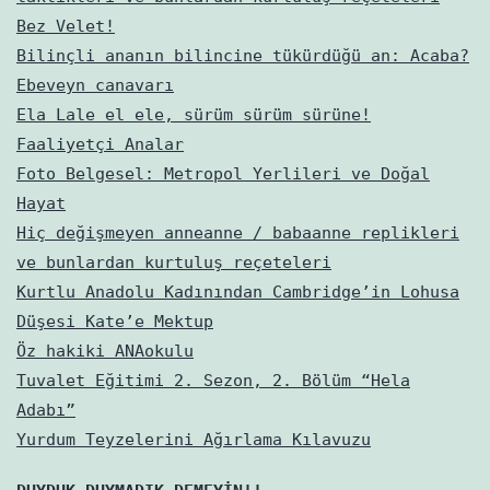
Bez Velet!
Bilinçli ananın bilincine tükürdüğü an: Acaba?
Ebeveyn canavarı
Ela Lale el ele, sürüm sürüm sürüne!
Faaliyetçi Analar
Foto Belgesel: Metropol Yerlileri ve Doğal
Hayat
Hiç değişmeyen anneanne / babaanne replikleri
ve bunlardan kurtuluş reçeteleri
Kurtlu Anadolu Kadınından Cambridge’in Lohusa
Düşesi Kate’e Mektup
Öz hakiki ANAokulu
Tuvalet Eğitimi 2. Sezon, 2. Bölüm “Hela
Adabı”
Yurdum Teyzelerini Ağırlama Kılavuzu