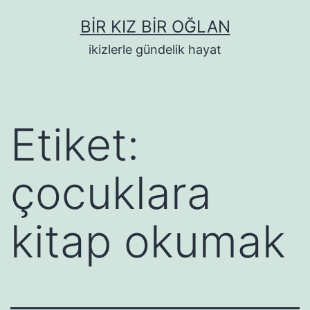
İçeriğe
BIR KIZ BIR OĞLAN
geç
ikizlerle gündelik hayat
Etiket:
çocuklara
kitap okumak