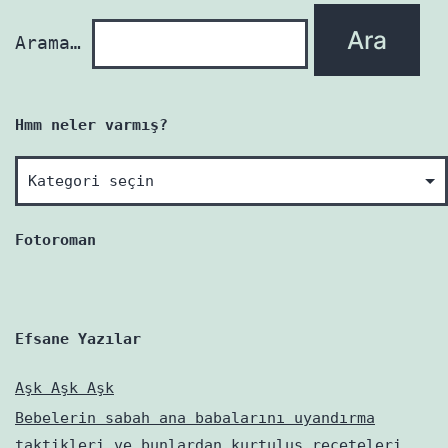
Arama…
Hmm neler varmış?
Hmm
neler
varmış?
Fotoroman
Efsane Yazılar
Aşk Aşk Aşk
Bebelerin sabah ana babalarını uyandırma
taktikleri ve bunlardan kurtuluş reçeteleri