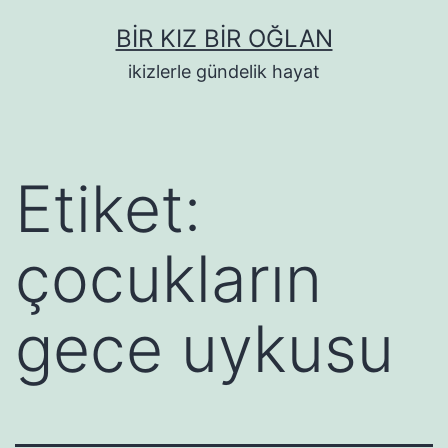
İçeriğe
BIR KIZ BIR OĞLAN
geç
ikizlerle gündelik hayat
Etiket:
çocukların
gece uykusu