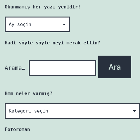
Okunmamış her yazı yenidir!
Okunmamış
her
yazı
Hadi söyle söyle neyi merak ettin?
yenidir!
Arama…
Hmm neler varmış?
Hmm
neler
varmış?
Fotoroman