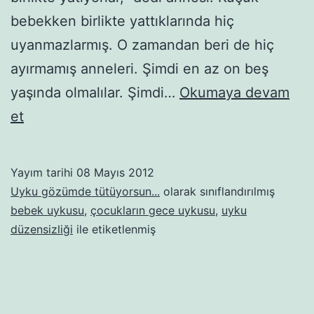
bebekken birlikte yattıklarında hiç
uyanmazlarmış. O zamandan beri de hiç
ayırmamış anneleri. Şimdi en az on beş
yaşında olmalılar. Şimdi…
Okumaya devam
Bir
et
yastıkta
kocamayı
Yayım tarihi
08 Mayıs 2012
geçtik,
Uyku gözümde tütüyorsun...
olarak sınıflandırılmış
aynı
bebek uykusu
,
çocukların gece uykusu
,
uyku
düzensizliği
ile etiketlenmiş
odada
kocasak
yeter