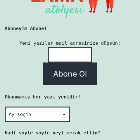
Aboneyim Abone!
Yeni yazılar mail adresinize düşsün:
Okunmamış her yazı yenidir!
Okunmamış
her
yazı
Hadi söyle söyle neyi merak ettin?
yenidir!