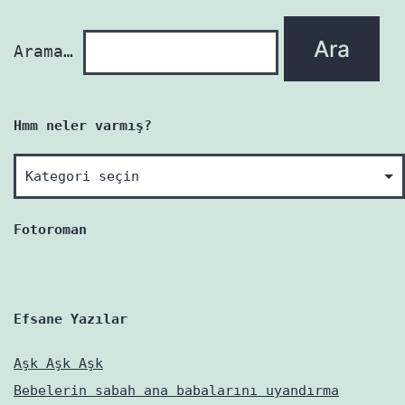
Arama…
Hmm neler varmış?
Hmm
neler
varmış?
Fotoroman
Efsane Yazılar
Aşk Aşk Aşk
Bebelerin sabah ana babalarını uyandırma