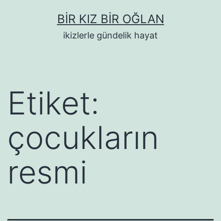
İçeriğe
BIR KIZ BIR OĞLAN
geç
ikizlerle gündelik hayat
Etiket:
çocukların
resmi