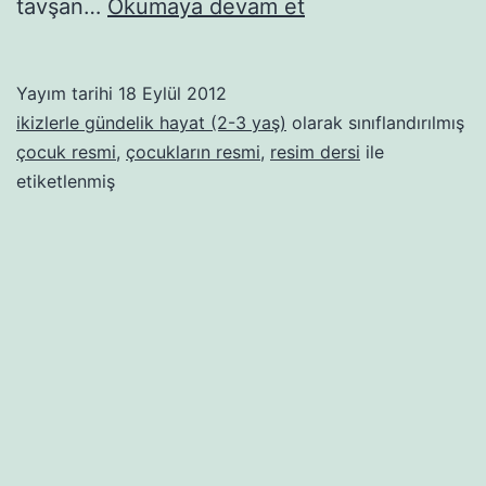
Kurt
tavşan…
Okumaya devam et
kocayınca
Yayım tarihi
18 Eylül 2012
ikizlerle gündelik hayat (2-3 yaş)
olarak sınıflandırılmış
çocuk resmi
,
çocukların resmi
,
resim dersi
ile
etiketlenmiş