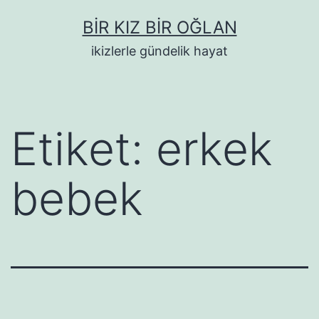
İçeriğe
BIR KIZ BIR OĞLAN
geç
ikizlerle gündelik hayat
Etiket:
erkek
bebek