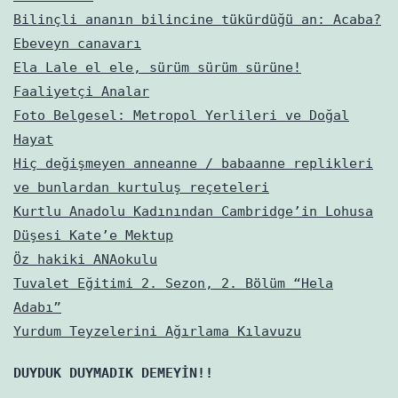
Bilinçli ananın bilincine tükürdüğü an: Acaba?
Ebeveyn canavarı
Ela Lale el ele, sürüm sürüm sürüne!
Faaliyetçi Analar
Foto Belgesel: Metropol Yerlileri ve Doğal
Hayat
Hiç değişmeyen anneanne / babaanne replikleri
ve bunlardan kurtuluş reçeteleri
Kurtlu Anadolu Kadınından Cambridge’in Lohusa
Düşesi Kate’e Mektup
Öz hakiki ANAokulu
Tuvalet Eğitimi 2. Sezon, 2. Bölüm “Hela
Adabı”
Yurdum Teyzelerini Ağırlama Kılavuzu
DUYDUK DUYMADIK DEMEYİN!!