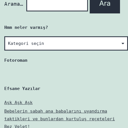
Arama…
Hmm neler varmış?
Hmm
neler
varmış?
Fotoroman
Efsane Yazılar
Aşk Aşk Aşk
Bebelerin sabah ana babalarını uyandırma
taktikleri ve bunlardan kurtuluş reçeteleri
Bez Velet!