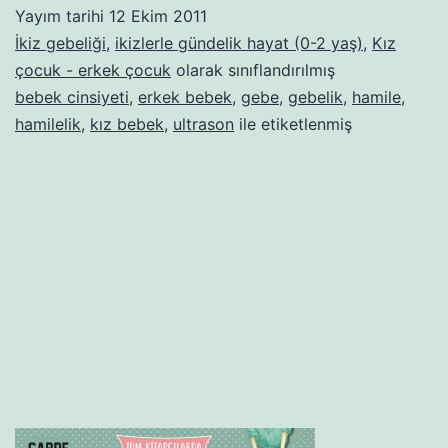
Bir
Yayım tarihi
12 Ekim 2011
Oğlan
İkiz gebeliği
,
ikizlerle gündelik hayat (0-2 yaş)
,
Kız
çocuk - erkek çocuk
olarak sınıflandırılmış
bebek cinsiyeti
,
erkek bebek
,
gebe
,
gebelik
,
hamile
,
hamilelik
,
kız bebek
,
ultrason
ile etiketlenmiş