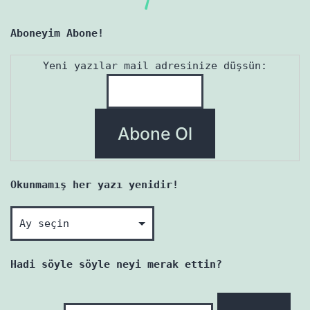
Aboneyim Abone!
Yeni yazılar mail adresinize düşsün:
Okunmamış her yazı yenidir!
Okunmamış
her
yazı
Hadi söyle söyle neyi merak ettin?
yenidir!