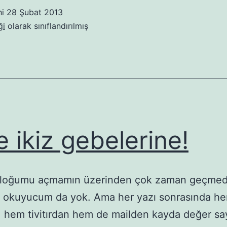
gidiş
hi
28 Şubat 2013
hikâyesi
ği
olarak sınıflandırılmış
e ikiz gebelerine!
loğumu açmamın üzerinden çok zaman geçmedi
e okuyucum da yok. Ama her yazı sonrasında h
 hem tivitırdan hem de mailden kayda değer sa