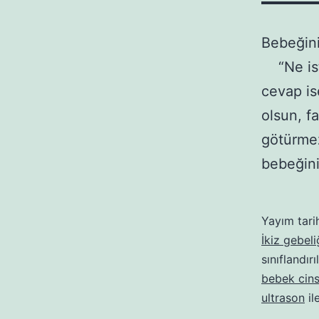
Bebeğini
“Ne isti
cevap is
olsun, f
götürmez
bebeğini
Yayım tari
İkiz gebeli
sınıflandırı
bebek cins
ultrason
il