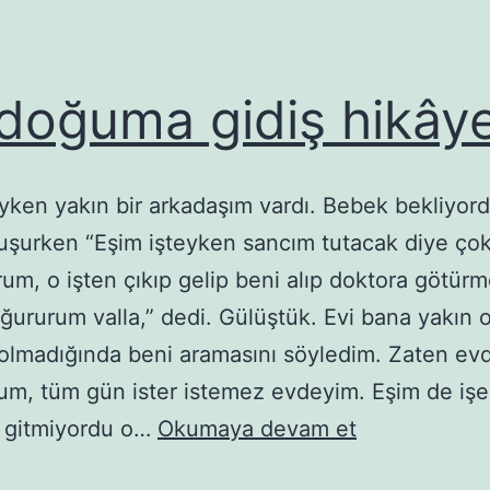
 doğuma gidiş hikâye
iyken yakın bir arkadaşım vardı. Bebek bekliyord
şurken “Eşim işteyken sancım tutacak diye ço
um, o işten çıkıp gelip beni alıp doktora götür
ğururum valla,” dedi. Gülüştük. Evi bana yakın 
i olmadığında beni aramasını söyledim. Zaten ev
rum, tüm gün ister istemez evdeyim. Eşim de işe
Bir
a gitmiyordu o…
Okumaya devam et
doğuma