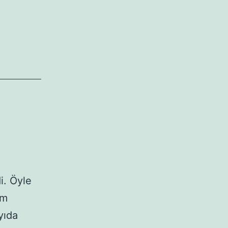
. Öyle
em
yıda