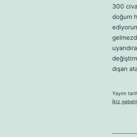
300 civa
doğum hi
ediyorum
gelmezdi
uyandıra
değiştir
dışarı a
Yayım tari
İkiz gebeli