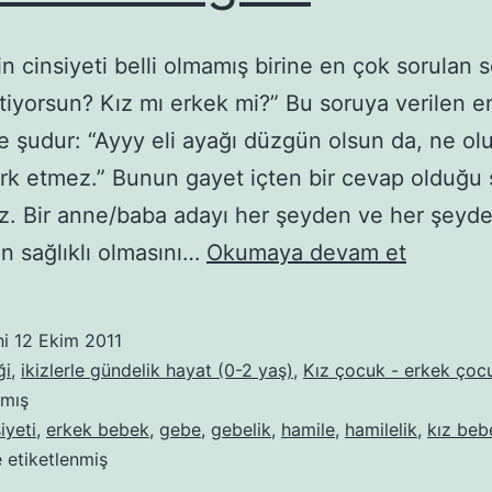
n cinsiyeti belli olmamış birine en çok sorulan 
yorsun? Kız mı erkek mi?” Bu soruya verilen e
e şudur: “Ayyy eli ayağı düzgün olsun da, ne ol
ark etmez.” Bunun gayet içten bir cevap olduğu 
. Bir anne/baba adayı her şeyden ve her şeyd
Bir
n sağlıklı olmasını…
Okumaya devam et
Kız
Bir
hi
12 Ekim 2011
Oğlan
ği
,
ikizlerle gündelik hayat (0-2 yaş)
,
Kız çocuk - erkek çoc
lmış
iyeti
,
erkek bebek
,
gebe
,
gebelik
,
hamile
,
hamilelik
,
kız beb
e etiketlenmiş