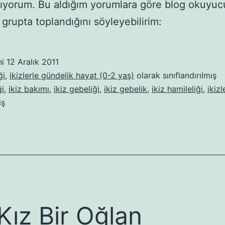
ıyorum. Bu aldığım yorumlara göre blog okuyuc
 grupta toplandığını söyleyebilirim:
hi
12 Aralık 2011
ği
,
ikizlerle gündelik hayat (0-2 yaş)
olarak sınıflandırılmış
ği
,
ikiz bakımı
,
ikiz gebeliği
,
ikiz gebelik
,
ikiz hamileliği
,
ikizl
iş
 Kız Bir Oğlan