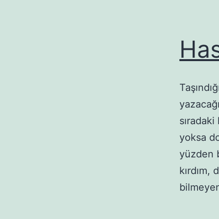
Has
Taşındığ
yazacağı
sıradaki
yoksa d
yüzden b
kırdım, 
bilmeyen