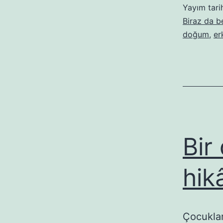
Yayım tari
Biraz da 
doğum
,
er
Bir
hik
Çocuklar 