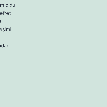
im oldu
efret
a
eşimi
e
pıdan