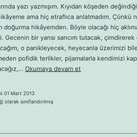
rında yazı yazmışım. Kıyıdan köşeden değindiğ
kâyeme ama hiç etraflıca anlatmadım. Çünkü n
 doğurma hikâyemden. Böyle olacağı hiç aklım
. Gecenin bir yarısı sancım tutacak, çimdirerek 
cağım, o panikleyecek, heyecanla üzerimizi bil
meden pofidik terlikler, pijamalarla kendimizi ka
Bir
tacağız,…
Okumaya devam et
doğuma
gidemeyiş
hi
01 Mart 2013
hikâyesi
ği
olarak sınıflandırılmış