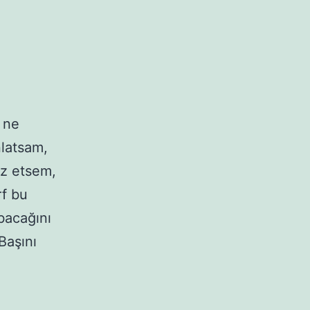
ü ne
nlatsam,
öz etsem,
f bu
bacağını
Başını
astane
nleri