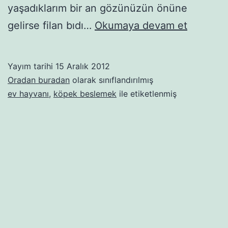
yaşadıklarım bir an gözünüzün önüne
Bir
gelirse filan bıdı…
Okumaya devam et
tuvalet
eğitimsiz
Yayım tarihi
15 Aralık 2012
hikâyesi
Oradan buradan
olarak sınıflandırılmış
daha
ev hayvanı
,
köpek beslemek
ile etiketlenmiş