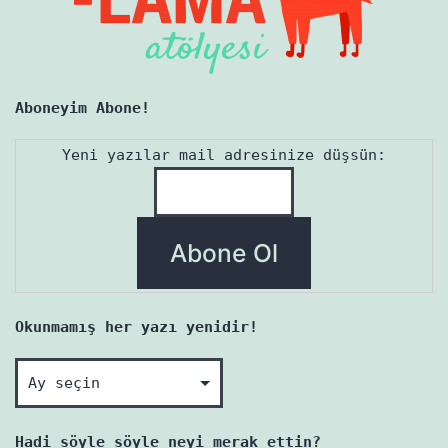
Aboneyim Abone!
Yeni yazılar mail adresinize düşsün:
Okunmamış her yazı yenidir!
Okunmamış
her
yazı
Hadi söyle söyle neyi merak ettin?