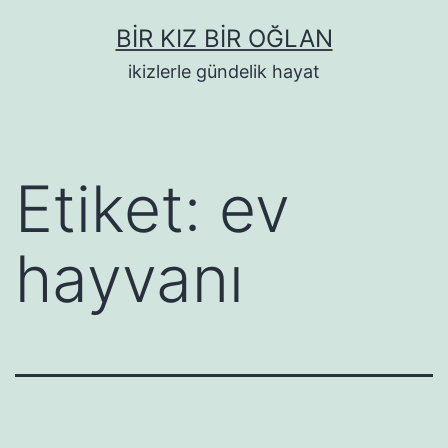
İçeriğe
BIR KIZ BIR OĞLAN
geç
ikizlerle gündelik hayat
Etiket:
ev
hayvanı