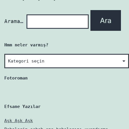
yenidir!
Arama…
Hmm neler varmış?
Hmm
neler
varmış?
Fotoroman
Efsane Yazılar
Aşk Aşk Aşk