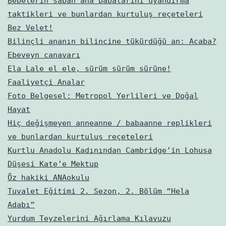
Bebelerin sabah ana babalarını uyandırma
taktikleri ve bunlardan kurtuluş reçeteleri
Bez Velet!
Bilinçli ananın bilincine tükürdüğü an: Acaba?
Ebeveyn canavarı
Ela Lale el ele, sürüm sürüm sürüne!
Faaliyetçi Analar
Foto Belgesel: Metropol Yerlileri ve Doğal
Hayat
Hiç değişmeyen anneanne / babaanne replikleri
ve bunlardan kurtuluş reçeteleri
Kurtlu Anadolu Kadınından Cambridge’in Lohusa
Düşesi Kate’e Mektup
Öz hakiki ANAokulu
Tuvalet Eğitimi 2. Sezon, 2. Bölüm “Hela
Adabı”
Yurdum Teyzelerini Ağırlama Kılavuzu