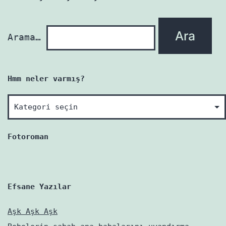
yenidir!
Arama…
Hmm neler varmış?
Hmm
neler
varmış?
Fotoroman
Efsane Yazılar
Aşk Aşk Aşk