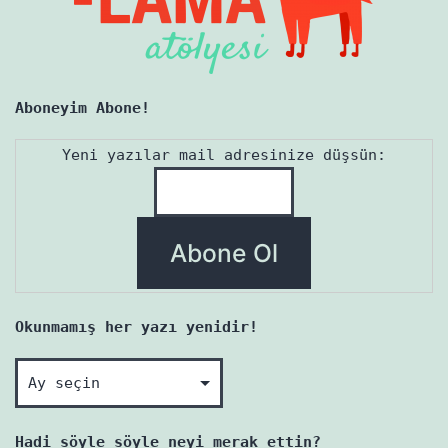
Aboneyim Abone!
Yeni yazılar mail adresinize düşsün:
Okunmamış her yazı yenidir!
Okunmamış
her
yazı
Hadi söyle söyle neyi merak ettin?