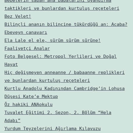
Bebelerin sabah ana babalarını uyandırma
taktikleri ve bunlardan kurtuluş reçeteleri
Bez Velet!
Bilinçli ananın bilincine tükürdüğü an: Acaba?
Ebeveyn canavarı
Ela Lale el ele, sürüm sürüm sürüne!
Faaliyetçi Analar
Foto Belgesel: Metropol Yerlileri ve Doğal
Hayat
Hiç değişmeyen anneanne / babaanne replikleri
ve bunlardan kurtuluş reçeteleri
Kurtlu Anadolu Kadınından Cambridge’in Lohusa
Düşesi Kate’e Mektup
Öz hakiki ANAokulu
Tuvalet Eğitimi 2. Sezon, 2. Bölüm “Hela
Adabı”
Yurdum Teyzelerini Ağırlama Kılavuzu