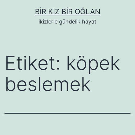
İçeriğe
BIR KIZ BIR OĞLAN
geç
ikizlerle gündelik hayat
Etiket:
köpek
beslemek