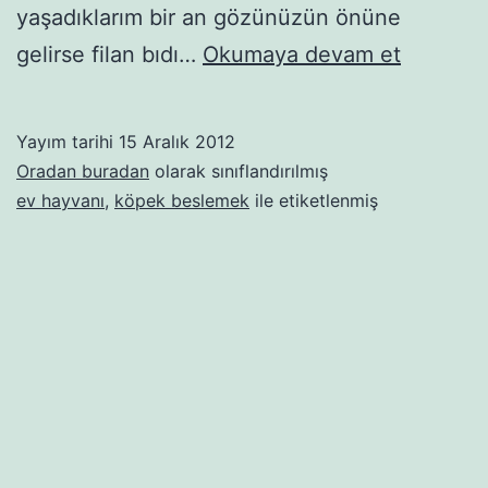
yaşadıklarım bir an gözünüzün önüne
Bir
gelirse filan bıdı…
Okumaya devam et
tuvalet
eğitimsiz
Yayım tarihi
15 Aralık 2012
hikâyesi
Oradan buradan
olarak sınıflandırılmış
daha
ev hayvanı
,
köpek beslemek
ile etiketlenmiş